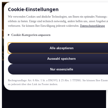
Cookie-Einstellung­en
Wir verwenden Cookies und ähnliche Technologien, um Ihnen ein optimales Nutzungs­
erlebnis zu bieten. Einige sind technisch notwendig, andere helfen uns, unser Angebot z
verbessern. Sie können Ihre Einwilligung jederzeit widerrufen.
Datenschutzerklärung
Cookie-Kategorien anpassen
Alle akzeptieren
Auswahl speichern
Nur essenzielle
Rechtsgrundlage: Art. 6 Abs. 1 lit. a DSGVO, § 25 Abs. 1 TTDSG. Sie können Ihre Einste
en jederzeit über den Link im Footer ändern.