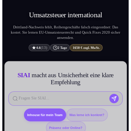
Umsatzsteuer
internation­al
Drittland-Nachweis fehlt, Reihengeschäfte falsch eingeordnet: Das
kostet. Sie lernen EU-Umsatzsteuerrecht und Quick Fixes 2020 sicher
anwenden.
(13)
4.6
2 Tage
1650 € zzgl. MwSt.
SIAI
macht aus Unsicherheit eine klare
Empfehlung
Inhouse für mein Team
Was lerne ich konkret?
Präsenz oder Online?