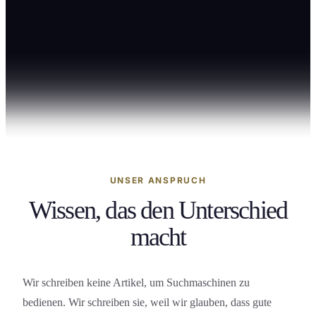
Einkauf und Logistik
Kommunikation und Rhetorik
Eventmanagement
Personalmanagement
Arbeitswelt und Trends
Persönliche Weiterentwicklung
UNSER ANSPRUCH
Wissen, das den Unterschied
SEMINAR-INSTITUT
macht
Führungskompetenz
KI und Digitale Kompetenz
Wir schreiben keine Artikel, um Suchmaschinen zu
Unternehmen
bedienen. Wir schreiben sie, weil wir glauben, dass gute