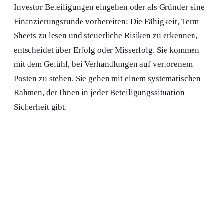
Investor Beteiligung­en eingehen oder als Gründer eine
Finanzierungs­runde vorbereiten: Die Fähigkeit, Term
Sheets zu lesen und steuerliche Risiken zu erkennen,
entscheidet über Erfolg oder Misserfolg. Sie kommen
mit dem Gefühl, bei Verhandlung­en auf verlorenem
Posten zu stehen. Sie gehen mit einem systematischen
Rahmen, der Ihnen in jeder Beteiligungs­situation
Sicherheit gibt.
Private Equity verstehen und souverän
verhandeln
Sie erwerben praxisrelevante Kenntnisse für die
rechtlichen und steuerlichen Rahmenbedingung­en im
Datenschutz
Private-Equity-Umfeld. Im Seminar analysieren Sie