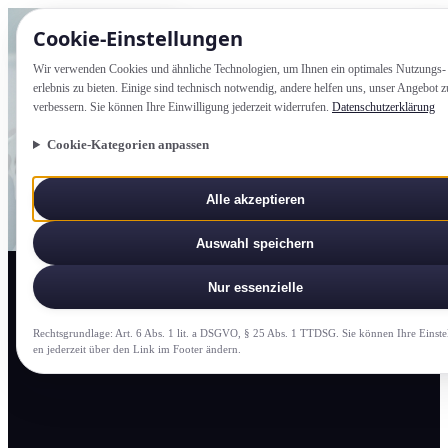
Cookie-Einstellung­en
Wir verwenden Cookies und ähnliche Technologien, um Ihnen ein optimales Nutzungs­
erlebnis zu bieten. Einige sind technisch notwendig, andere helfen uns, unser Angebot z
verbessern. Sie können Ihre Einwilligung jederzeit widerrufen.
Datenschutzerklärung
Cookie-Kategorien anpassen
Alle akzeptieren
Auswahl speichern
Nur essenzielle
Rechtsgrundlage: Art. 6 Abs. 1 lit. a DSGVO, § 25 Abs. 1 TTDSG. Sie können Ihre Einste
en jederzeit über den Link im Footer ändern.