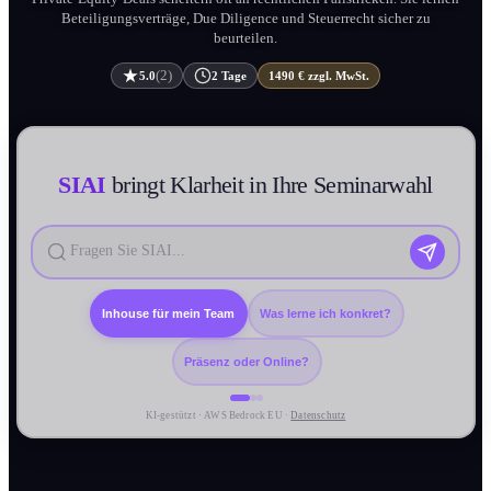
Beteiligungs­verträge, Due Diligence und Steuerrecht sicher zu
beurteilen.
(2)
5.0
2 Tage
1490 € zzgl. MwSt.
SIAI
bringt Klarheit in Ihre Seminarwahl
Inhouse für mein Team
Was lerne ich konkret?
Präsenz oder Online?
KI-gestützt · AWS Bedrock EU ·
Datenschutz