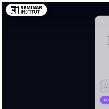
THEMENKRE
Führung und 
Kommunikatio
Vertrieb und 
KI und Digit
Projekt und 
Marketing
Personal und 
Finanzen Con
Einkauf und 
Alle Themen
Ler