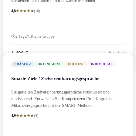
vermeiden Denkfallen durch bewährte Methoden.
4,8
(10)
2 Tage
Kleine Gruppe
1.490 €
Details
zzgl. MwSt.
PRÄSENZ
ONLINE-LIVE
INHOUSE
INDIVIDUAL
Smarte Ziele / Zielvereinbarungs­gespräche
Sie gestalten Zielvereinbarungs­gespräche strukturiert und
motivierend: Entwickeln Sie Kompetenzen für erfolgreiche
Mitarbeitergespräche mit der SMART-Methode.
4,9
(4)