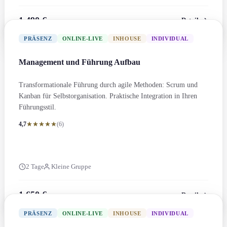
1.490 €
Details
zzgl. MwSt.
PRÄSENZ
ONLINE-LIVE
INHOUSE
INDIVIDUAL
Management und Führung Aufbau
Transformation­ale Führung durch agile Methoden: Scrum und
Kanban für Selbstorganis­ation. Praktische Integration in Ihren
Führungs­stil.
4,7
(6)
2 Tage
Kleine Gruppe
1.650 €
Details
zzgl. MwSt.
PRÄSENZ
ONLINE-LIVE
INHOUSE
INDIVIDUAL