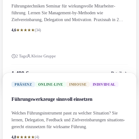
Führungs­techniken Seminar für wirkungs­volle Mitarbeiter­
führung. Lernen Sie Management-by-Methoden wie
Zielvereinbarung, Delegation und Motivation. Praxisnah in 2
Tagen.
4,6
(34)
2 Tage
Kleine Gruppe
1.490 €
Details
zzgl. MwSt.
PRÄSENZ
ONLINE-LIVE
INHOUSE
INDIVIDUAL
Führungs­werkzeuge sinnvoll einsetzen
Welches Führungs­instrument passt zu welcher Situation? Sie
lernen, Delegation, Feedback und Zielvereinbarung­en situations­
gerecht einzusetzen für wirksame Führung.
4,8
(4)