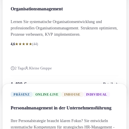
Organis­ations­management
Lernen Sie systematische Organis­ations­entwicklung und
professionelles Organis­ations­management. Strukturen optimieren,
Prozesse verbessern, KVP implement­ieren.
4,6
(44)
2 Tage
Kleine Gruppe
1.490 €
Details
zzgl. MwSt.
PRÄSENZ
ONLINE-LIVE
INHOUSE
INDIVIDUAL
Personal­management in der Unternehmens­führung
Ihre Personalstrategie braucht klaren Fokus? Sie entwickeln
systematische Kompetenzen für strategisches HR-Management -