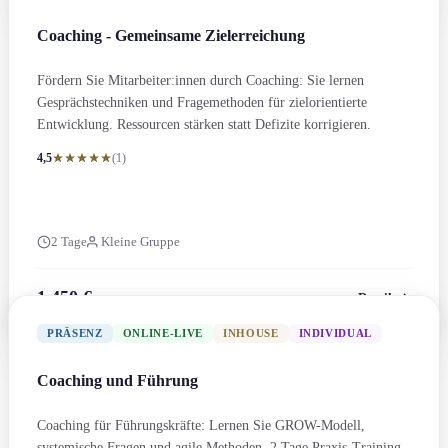
Coaching - Gemeinsame Zielerreichung
Fördern Sie Mitarbeiter:innen durch Coaching: Sie lernen
Gesprächs­techniken und Frage­methoden für zielorientierte
Entwicklung. Ressourcen stärken statt Defizite korrigieren.
4,5
(1)
2 Tage
Kleine Gruppe
1.450 €
Details
zzgl. MwSt.
PRÄSENZ
ONLINE-LIVE
INHOUSE
INDIVIDUAL
Coaching und Führung
Coaching für Führungs­kräfte: Lernen Sie GROW-Modell,
systemische Fragen und agile Methoden. 2 Tage Praxis-Training