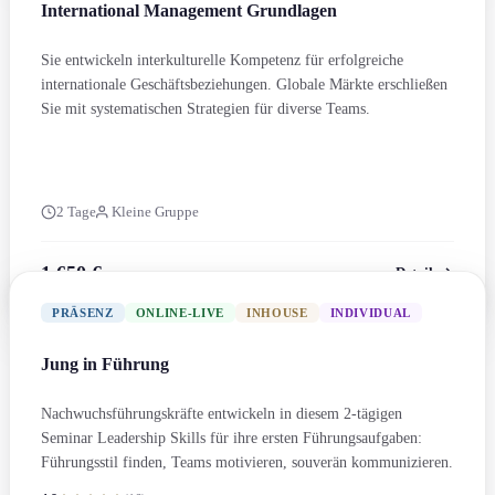
Internation­al Management Grundlagen
Sie entwickeln interkulturelle Kompetenz für erfolgreiche
internation­ale Geschäftsbeziehung­en. Globale Märkte erschließen
Sie mit systematischen Strategien für diverse Teams.
2 Tage
Kleine Gruppe
1.650 €
Details
zzgl. MwSt.
PRÄSENZ
ONLINE-LIVE
INHOUSE
INDIVIDUAL
Jung in Führung
Nachwuchs­führungs­kräfte entwickeln in diesem 2-tägigen
Seminar Leadership Skills für ihre ersten Führungs­aufgaben:
Führungs­stil finden, Teams motivieren, souverän kommunizieren.