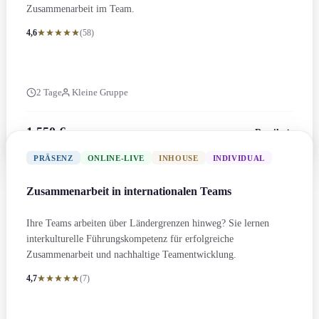
Zusammenarbeit im Team.
4,6
(58)
2 Tage
Kleine Gruppe
1.550 €
Details
zzgl. MwSt.
PRÄSENZ
ONLINE-LIVE
INHOUSE
INDIVIDUAL
Zusammenarbeit in internation­alen Teams
Ihre Teams arbeiten über Ländergrenzen hinweg? Sie lernen
interkulturelle Führungs­kompetenz für erfolgreiche
Zusammenarbeit und nachhaltige Teament­wicklung.
4,7
(7)