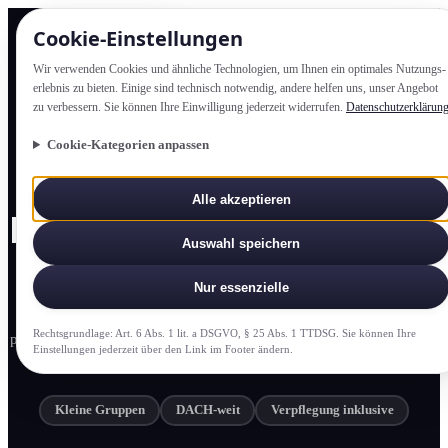
Cookie-Einstellung­en
Wir verwenden Cookies und ähnliche Technologien, um Ihnen ein optimales Nutzungs­
erlebnis zu bieten. Einige sind technisch notwendig, andere helfen uns, unser Angebot
zu verbessern. Sie können Ihre Einwilligung jederzeit widerrufen.
Datenschutzerklärun
Cookie-Kategorien anpassen
OFFENE SEMINARE
Alle akzeptieren
Präsenz-Seminare: Lernen
Auswahl speichern
in kleinen Gruppen
Nur essenzielle
In unseren offenen Seminaren lernen Sie in kleinen Gruppen,
Rechtsgrundlage: Art. 6 Abs. 1 lit. a DSGVO, § 25 Abs. 1 TTDSG. Sie können Ihre
praxisnah, interaktiv und mit erfahrenen Trainer:innen an Standorten
Einstellung­en jederzeit über den Link im Footer ändern.
in der gesamten DACH-Region.
Kleine Gruppen
DACH-weit
Verpflegung inklusive