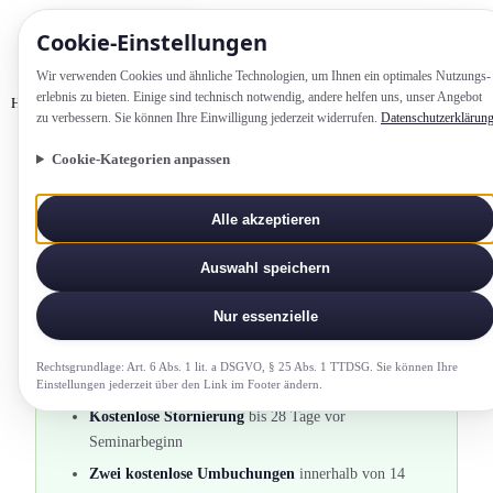
Cookie-Einstellung­en
Wir verwenden Cookies und ähnliche Technologien, um Ihnen ein optimales Nutzungs­
erlebnis zu bieten. Einige sind technisch notwendig, andere helfen uns, unser Angebot
Home
AGB
zu verbessern. Sie können Ihre Einwilligung jederzeit widerrufen.
Datenschutzerklärun
Cookie-Kategorien anpassen
AGB /
Alle akzeptieren
Teilnahmebedingung­en
Auswahl speichern
Stand: Februar 2026
Nur essenzielle
Rechtsgrundlage: Art. 6 Abs. 1 lit. a DSGVO, § 25 Abs. 1 TTDSG. Sie können Ihre
Das Wichtigste auf einen Blick
Einstellung­en jederzeit über den Link im Footer ändern.
Kostenlose Stornierung
bis 28 Tage vor
Seminarbeginn
Zwei kostenlose Umbuchungen
innerhalb von 14