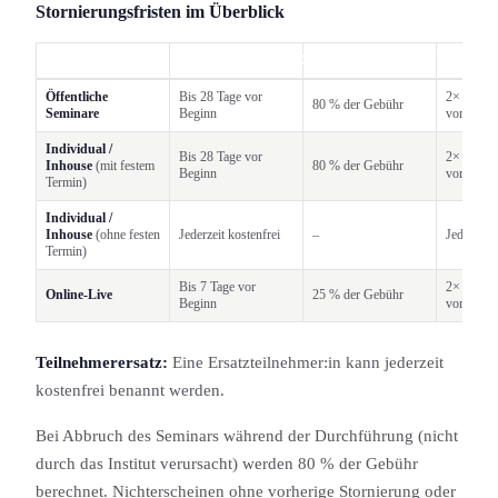
Stornierungs­fristen im Überblick
FORMAT
KOSTENLOSE STORNIERUNG
SPÄTERE STORNIERUNG
KOSTE
Öffentliche
Bis 28 Tage vor
2× innerh
80 % der Gebühr
Seminare
Beginn
vor Begi
Individual /
Bis 28 Tage vor
2× innerh
Inhouse
(mit festem
80 % der Gebühr
Beginn
vor Begi
Termin)
Individual /
Inhouse
(ohne festen
Jederzeit kostenfrei
–
Jederzeit
Termin)
Bis 7 Tage vor
2× innerh
Online-Live
25 % der Gebühr
Beginn
vor Begi
Teilnehmerersatz:
Eine Ersatzteilnehmer:in kann jederzeit
kostenfrei benannt werden.
Bei Abbruch des Seminars während der Durch­führung (nicht
durch das Institut verursacht) werden 80 % der Gebühr
berechnet. Nichterscheinen ohne vorherige Stornierung oder