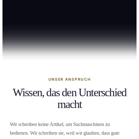
Eventmanagement
Personalmanagement
Arbeitswelt und Trends
Persönliche Weiterentwicklung
SEMINAR-INSTITUT
Führungskompetenz
KI und Digitale Kompetenz
Unternehmen
Einkauf und Supply Chain
UNSER ANSPRUCH
Wissen, das den Unterschied
109
macht
Wir schreiben keine Artikel, um Suchmaschinen zu
bedienen. Wir schreiben sie, weil wir glauben, dass gute