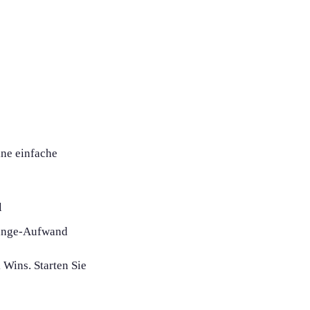
ine einfache
l
hange-Aufwand
 Wins. Starten Sie