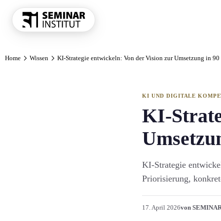
THEMENKRE
Home
Wissen
KI-Strategie entwickeln: Von der Vision zur Umsetzung in 90
Führung und 
Kommunikatio
Vertrieb und 
KI UND DIGITALE KOMP
KI und Digit
KI-Strate
Projekt und 
Umsetzun
Marketing
Personal und 
KI-Strategie entwicke
Finanzen Con
Priorisierung, konkre
Einkauf und 
Alle Themen
17. April 2026
von SEMINA