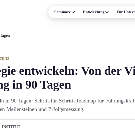
Seminare
Entwicklung
Für Unter
ISE
FORMATE & MEHR
 Tagen
Leadership
Präsenz-Seminare
n und Persönlichkeit
Online-Live-Seminare
Verhandlung
Individual-Coaching
ETENZ
ale Kompetenz
Alle Formate →
gie entwickeln: Von der V
Prozessmanagement
g in 90 Tagen
Termine & Events
Arbeitsrecht
ln in 90 Tagen: Schritt-für-Schritt-Roadmap für Führungs­krä
trolling und Compliance
ten Meilensteinen und Erfolgsmessung.
Supply Chain
 →
R-INSTITUT