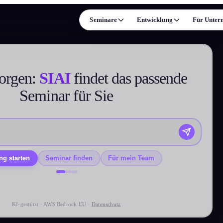
Seminare
Entwicklung
Für Unter
ISE
FORMATE & MEHR
Leadership
Präsenz-Seminare
orgen:
SIAI
findet das passende
n und Persönlichkeit
Online-Live-Seminare
Seminar für Sie
Verhandlung
Individual-Coaching
ale Kompetenz
Alle Formate →
Prozessmanagement
Termine & Events
Arbeitsrecht
ng starten
Seminar finden
Für mein Team
trolling und Compliance
Supply Chain
 →
KI-gestützt · AWS Bedrock EU ·
Datenschutz