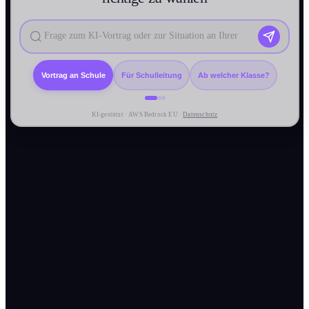
Vortrag an Schule
Für Schulleitung
Ab welcher Klasse?
KI-gestützt · AWS Bedrock EU ·
Datenschutz