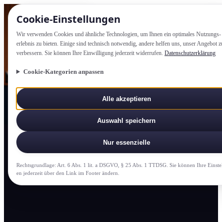
Cookie-Einstellung­en
Wir verwenden Cookies und ähnliche Technologien, um Ihnen ein optimales Nutzungs­
erlebnis zu bieten. Einige sind technisch notwendig, andere helfen uns, unser Angebot z
verbessern. Sie können Ihre Einwilligung jederzeit widerrufen.
Datenschutzerklärung
Cookie-Kategorien anpassen
Alle akzeptieren
Auswahl speichern
Nur essenzielle
Rechtsgrundlage: Art. 6 Abs. 1 lit. a DSGVO, § 25 Abs. 1 TTDSG. Sie können Ihre Einste
en jederzeit über den Link im Footer ändern.