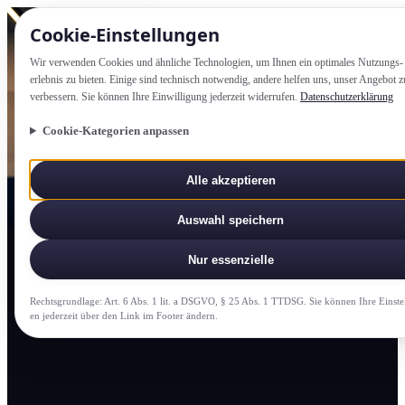
Cookie-Einstellung­en
Wir verwenden Cookies und ähnliche Technologien, um Ihnen ein optimales Nutzungs­
erlebnis zu bieten. Einige sind technisch notwendig, andere helfen uns, unser Angebot z
verbessern. Sie können Ihre Einwilligung jederzeit widerrufen.
Datenschutzerklärung
Cookie-Kategorien anpassen
Alle akzeptieren
Auswahl speichern
Nur essenzielle
Rechtsgrundlage: Art. 6 Abs. 1 lit. a DSGVO, § 25 Abs. 1 TTDSG. Sie können Ihre Einste
en jederzeit über den Link im Footer ändern.