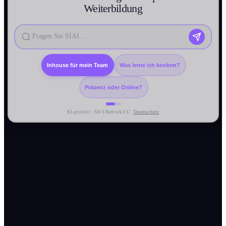
Weiter­bildung
Inhouse für mein Team
Was lerne ich konkret?
Präsenz oder Online?
KI-gestützt · AWS Bedrock EU ·
Datenschutz