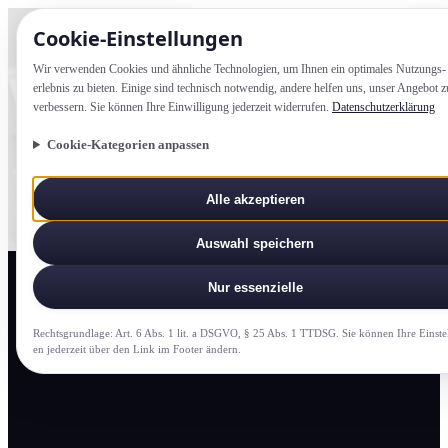
Cookie-Einstellung­en
Wir verwenden Cookies und ähnliche Technologien, um Ihnen ein optimales Nutzungs­
erlebnis zu bieten. Einige sind technisch notwendig, andere helfen uns, unser Angebot z
verbessern. Sie können Ihre Einwilligung jederzeit widerrufen.
Datenschutzerklärung
Cookie-Kategorien anpassen
Alle akzeptieren
Auswahl speichern
Nur essenzielle
Rechtsgrundlage: Art. 6 Abs. 1 lit. a DSGVO, § 25 Abs. 1 TTDSG. Sie können Ihre Einste
en jederzeit über den Link im Footer ändern.