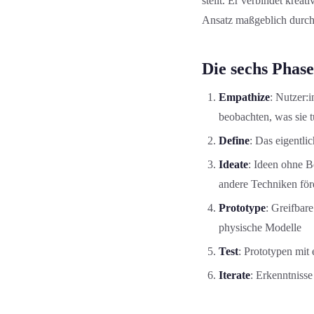
stellt. Er verbindet kre
Ansatz maßgeblich durch
Die sechs Phas
Empathize
: Nutzer:
beobachten, was sie 
Define
: Das eigentli
Ideate
: Ideen ohne 
andere Techniken fö
Prototype
: Greifbar
physische Modelle
Test
: Prototypen mit
Iterate
: Erkenntnisse