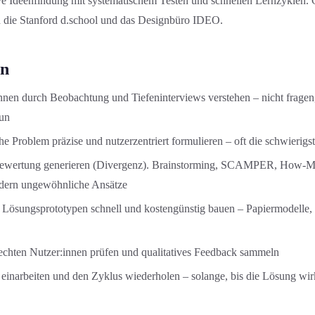
ative Ideenfindung mit systematischem Testen und schnellen Lernzyklen.
 die Stanford d.school und das Designbüro IDEO.
en
innen durch Beobachtung und Tiefeninterviews verstehen – nicht fragen
tun
che Problem präzise und nutzerzentriert formulieren – oft die schwierigs
Bewertung generieren (Divergenz). Brainstorming, SCAMPER, How-M
rdern ungewöhnliche Ansätze
e Lösungsprototypen schnell und kostengünstig bauen – Papiermodelle
 echten Nutzer:innen prüfen und qualitatives Feedback sammeln
 einarbeiten und den Zyklus wiederholen – solange, bis die Lösung wirk