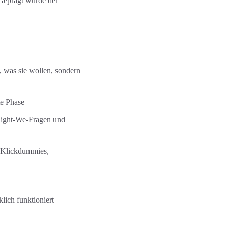
 Geprägt wurde der
, was sie wollen, sondern
te Phase
ight-We-Fragen und
, Klickdummies,
lich funktioniert