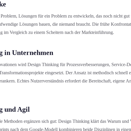
ke
 Problem, Lösungen für ein Problem zu entwickeln, das noch nicht gut v
ufwendige Lösungen bauen, die niemand braucht. Die frühe Konfrontatio
ig im Vergleich zu einem Scheitern nach der Marktein­führung.
g in Unternehmen
vation­en wird Design Thinking für Prozessverbesserung­en, Service-De
ransformations­projekte eingesetzt. Der Ansatz ist methodisch schnell er
erankern. Echtes Nutzerverständnis erfordert die Bereitschaft, eigene 
g und Agil
le Methoden ergänzen sich gut: Design Thinking klärt das Warum und
 Sprints nach dem Google-Modell kombinieren beide Disziplinen in ein