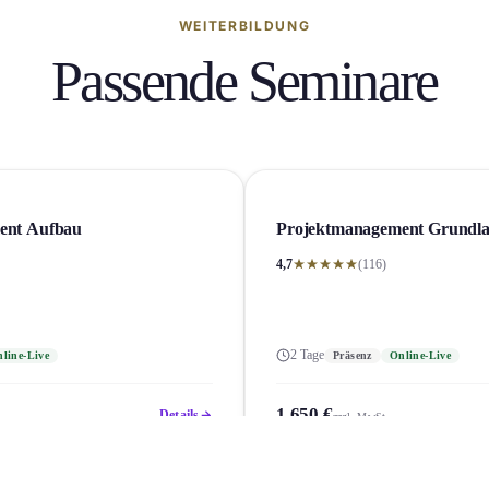
WEITERBILDUNG
Passende Seminare
ent Aufbau
Projekt­management Grundl
4,7
(116)
2 Tage
line-Live
Präsenz
Online-Live
1.650 €
Details
zzgl. MwSt.