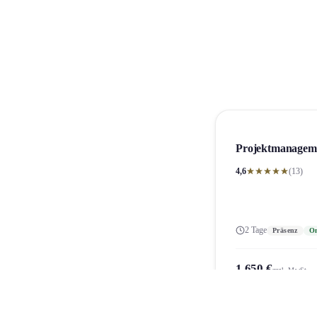
Projekt­managem
4,6
(13)
2 Tage
Präsenz
On
1.650 €
zzgl. MwSt.