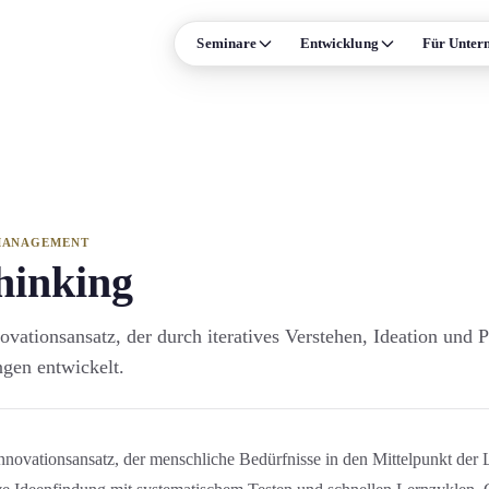
Seminare
Entwicklung
Für Unter
ISE
FORMATE & MEHR
Leadership
Präsenz-Seminare
n und Persönlichkeit
Online-Live-Seminare
Verhandlung
Individual-Coaching
ale Kompetenz
Alle Formate →
MANAGEMENT
hinking
Prozessmanagement
Termine & Events
vations­ansatz, der durch iteratives Verstehen, Ideation und 
Arbeitsrecht
ngen entwickelt.
trolling und Compliance
Supply Chain
 →
Innovations­ansatz, der menschliche Bedürfnisse in den Mittelpunkt der