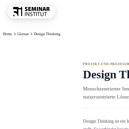
THEMENKRE
Home
Glossar
Design Thinking
Führung und 
Kommunikatio
Vertrieb und 
KI und Digit
PROJEKT-UND-PROZESS
Design T
Projekt und 
Marketing
Menschzentrierter Inno
Personal und 
nutzerzentrierte Lösu
Finanzen Con
Einkauf und 
Alle Themen
Design Thinking ist ein 