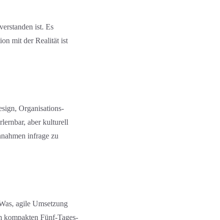
erstanden ist. Es
n mit der Realität ist
sign, Organis­ations­
lernbar, aber kulturell
Annahmen infrage zu
 Was, agile Umsetzung
em kompakten Fünf-Tages-