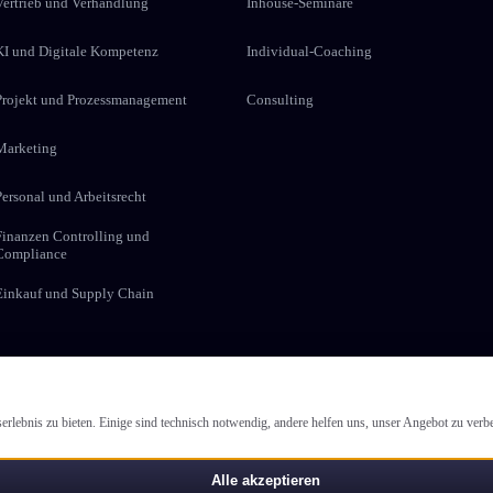
Vertrieb und Verhandlung
Inhouse-Seminare
KI und Digitale Kompetenz
Individual-Coaching
Projekt und Prozessmanagement
Consulting
Marketing
Personal und Arbeitsrecht
Finanzen Controlling und
Compliance
Einkauf und Supply Chain
 Impulse für Ihre Weiter­bildung
lebnis zu bieten. Einige sind technisch notwendig, andere helfen uns, unser Angebot zu verbe
Anm
Alle akzeptieren