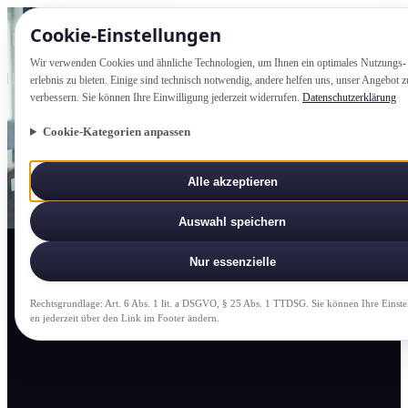
Cookie-Einstellung­en
Wir verwenden Cookies und ähnliche Technologien, um Ihnen ein optimales Nutzungs­
erlebnis zu bieten. Einige sind technisch notwendig, andere helfen uns, unser Angebot z
verbessern. Sie können Ihre Einwilligung jederzeit widerrufen.
Datenschutzerklärung
Cookie-Kategorien anpassen
Alle akzeptieren
Auswahl speichern
Nur essenzielle
Rechtsgrundlage: Art. 6 Abs. 1 lit. a DSGVO, § 25 Abs. 1 TTDSG. Sie können Ihre Einste
en jederzeit über den Link im Footer ändern.