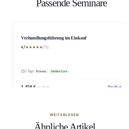
Passende Seminare
Verhandlungs­führung im Einkauf
4,7
(71)
2 Tage
Präsenz
Online-Live
1.450 €
Details
zzgl. MwSt.
WEITERLESEN
Ähnliche Artikel