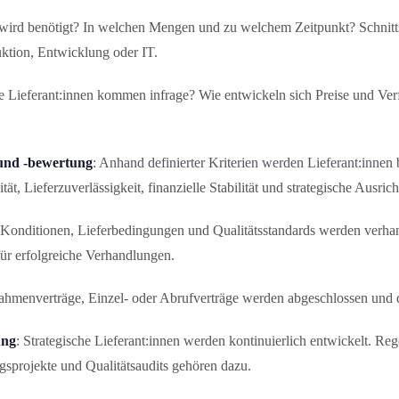
wird benötigt? In welchen Mengen und zu welchem Zeitpunkt? Schnittst
ktion, Entwicklung oder IT.
e Lieferant:innen kommen infrage? Wie entwickeln sich Preise und Ver
 und -bewertung
: Anhand definierter Kriterien werden Lieferant:innen
ität, Lieferzuverlässigkeit, finanzielle Stabilität und strategische Ausric
, Kondition­en, Lieferbedingung­en und Qualitäts­standards werden verha
für erfolgreiche Verhandlung­en.
ahmenverträge, Einzel- oder Abrufverträge werden abgeschlossen und d
ung
: Strategische Lieferant:innen werden kontinuierlich entwickelt. R
­projekte und Qualitäts­audits gehören dazu.