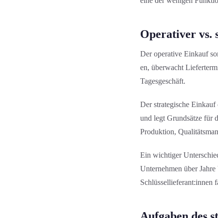
eine der wenigen Funktion
Operativer vs. 
Der operative Einkauf sor
en, überwacht Liefertermi
Tagesgeschäft.
Der strategische Einkauf
und legt Grundsätze für d
Produktion, Qualitäts­m
Ein wichtiger Unterschied
Unternehmen über Jahre
Schlüssellieferant:innen f
Aufgaben des s