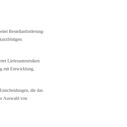
itet Bestell­anforderung­
kurzfristigen
tet Lieferantenrisiken
ng mit Entwicklung,
Entscheidung­en, die das
ie Auswahl von