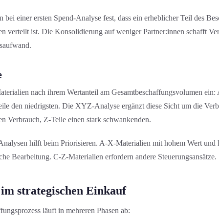
 bei einer ersten Spend-Analyse fest, dass ein erheblicher Teil des Be
nen verteilt ist. Die Konsolidierung auf weniger Partner:innen schafft 
s­aufwand.
e
aterialien nach ihrem Wertanteil am Gesamtbeschaffungs­volumen ein: 
eile den niedrigsten. Die XYZ-Analyse ergänzt diese Sicht um die Ver
en Verbrauch, Z-Teile einen stark schwankenden.
nalysen hilft beim Priorisieren. A-X-Materialien mit hohem Wert und
sche Bearbeitung. C-Z-Materialien erfordern andere Steuerungs­ansätze.
 im strategischen Einkauf
ffungs­prozess läuft in mehreren Phasen ab: