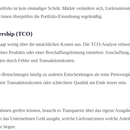
tfolio ist kein einmaliger Schritt. Märkte verändern sich, Lieferantens
r:innen überprüfen die Portfolio-Einordnung regelmäßig.
ership (TCO)
sagt wenig über die tatsächlichen Kosten aus. Die TCO-Analyse erfasst 
nes Produkts oder einer Beschaffungs­leistung entstehen: Anschaffung,
ten durch Fehler und Transaktions­kosten.
Betrachtung­en häufig zu anderen Entscheidung­en als reine Preisvergle
re Transaktions­kosten oder schlechtere Qualität am Ende teurer sein.
ahmen greifen können, braucht es Transparenz über das eigene Ausgab
ür das Unternehmen Geld ausgibt, welche Lieferant:innen welche Ante
e liegen.