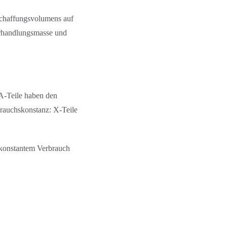
schaffungs­volumens auf
Verhandlungs­masse und
A-Teile haben den
brauchskonstanz: X-Teile
 konstantem Verbrauch