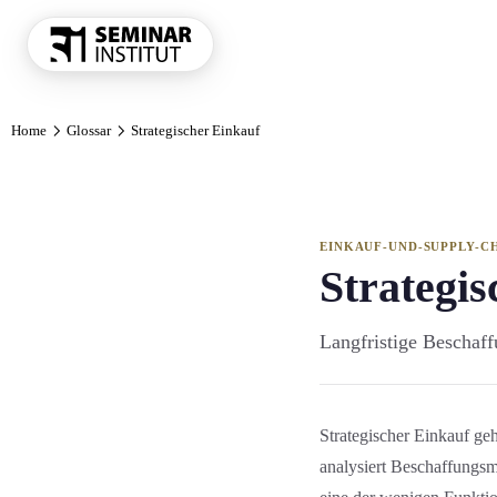
THEMENKRE
Home
Glossar
Strategischer Einkauf
Führung und 
Kommunikatio
Vertrieb und 
KI und Digit
EINKAUF-UND-SUPPLY-C
Strategis
Projekt und 
Marketing
Langfristige Beschaff
Personal und 
Finanzen Con
Einkauf und 
Strategischer Einkauf geh
Alle Themen
analysiert Beschaffungs­m