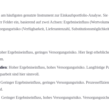
s am häufigsten genutzte Instrument zur Einkaufsportfolio-Analyse. Sie 
er Felder ein, basierend auf zwei Achsen: Ergebnis­einfluss (Wertvolume
ungs­risiko (Verfügbarkeit, Lieferantenzahl, Substitutions­möglichkeit­
oher Ergebniseinfluss, geringes Versorgungsrisiko. Hier liegt erheblich
um.
alien
: Hoher Ergebniseinfluss, hohes Versorgungsrisiko. Langfristige P
sarbeit sind hier sinnvoll.
: Geringer Ergebniseinfluss, geringes Versorgungsrisiko. Prozesseffizi
d.
: Geringer Ergebniseinfluss, hohes Versorgungsrisiko. Versorgungssiche