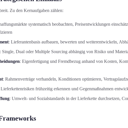
breit. Zu den Kernaufgaben zählen:
haffungsmärkte systematisch beobachten, Preisentwicklungen einschätze
izieren
ment
: Lieferantenbasis aufbauen, bewerten und weiterentwickeln, Abh
: Single, Dual oder Multiple Sourcing abhängig von Risiko und Materia
heidungen
: Eigenfertigung und Fremdbezug anhand von Kosten, Komp
nt
: Rahmenverträge verhandeln, Konditionen optimieren, Vertragslaufz
: Lieferkettenrisiken frühzeitig erkennen und Gegenmaßnahmen entwic
ffung
: Umwelt- und Sozialstandards in der Lieferkette durchsetzen, Co
 Frameworks