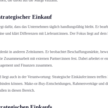
en, die direkt auf die Marge einzahlt.
strategischer Einkauf
gt dafür, dass das Unternehmen täglich handlungs­fähig bleibt. Er bearbe
ne und klärt Differenzen mit Lieferant:innen. Der Fokus liegt auf dem 
 denkt in anderen Zeiträumen. Er beobachtet Beschaffungs­märkte, bewer
ie Zusammenarbeit mit externen Partner:innen fest. Dabei arbeitet er e
anagement und Finanzen zusammen.
 liegt auch in der Verantwortung: Strategische Einkäufer:innen treffen 
 binden können. Make-or-Buy-Entscheidung­en, Rahmenverträge und d
allen in diesen Bereich.
trategischen Einkaufs