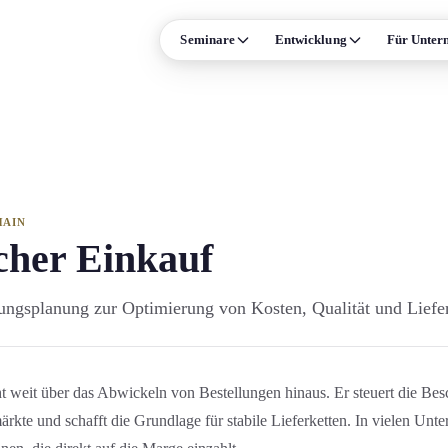
Seminare
Entwicklung
Für Unter
ISE
FORMATE & MEHR
Leadership
Präsenz-Seminare
n und Persönlichkeit
Online-Live-Seminare
Verhandlung
Individual-Coaching
ale Kompetenz
Alle Formate →
HAIN
cher Einkauf
Prozessmanagement
Termine & Events
ungs­planung zur Optimierung von Kosten, Qualität und Liefer
Arbeitsrecht
trolling und Compliance
Supply Chain
t weit über das Abwickeln von Bestellung­en hinaus. Er steuert die Besc
 →
ärkte und schafft die Grundlage für stabile Lieferketten. In vielen Unt