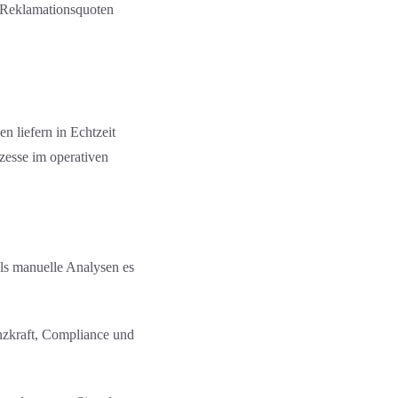
 Reklamations­quoten
n liefern in Echtzeit
zesse im operativen
als manuelle Analysen es
nzkraft, Compliance und