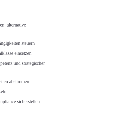
n, alternative
ängigkeiten steuern
lklasse einsetzen
etenz und strategischer
eiten abstimmen
keln
mpliance sicherstellen