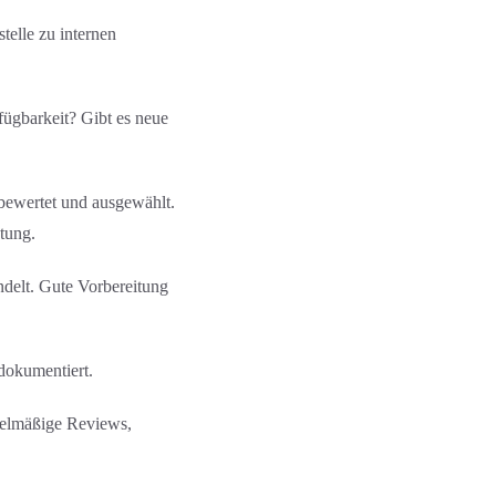
elle zu internen
fügbarkeit? Gibt es neue
 bewertet und ausgewählt.
htung.
ndelt. Gute Vorbereitung
okument­iert.
egelmäßige Reviews,