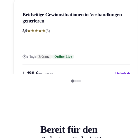
Beidseitige Gewinnsituation­en in Verhandlung­en
generieren
5,0
(3)
2 Tage
Präsenz
Online-Live
1.490 €
Details
zzgl. MwSt.
Bereit für den