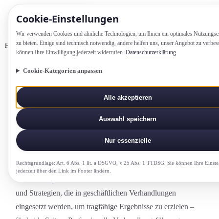
Cookie-Einstellung­en
Wir verwenden Cookies und ähnliche Technologien, um Ihnen ein optimales Nutzungs­e
zu bieten. Einige sind technisch notwendig, andere helfen uns, unser Angebot zu verbes
Home
Glossar
Verhandlungstechnik
können Ihre Einwilligung jederzeit widerrufen.
Datenschutzerklärung
Cookie-Kategorien anpassen
VERTRIEB-UND-VERHANDLUNG
Alle akzeptieren
Verhandlungs­technik
Auswahl speichern
Methoden und Strategien zur Erzielung optimaler
Ergebnisse in geschäftlichen Verhandlung­en.
Nur essenzielle
Rechtsgrundlage: Art. 6 Abs. 1 lit. a DSGVO, § 25 Abs. 1 TTDSG. Sie können Ihre Einste
jederzeit über den Link im Footer ändern.
Verhandlungs­technik umfasst die Gesamtheit aller Methoden
und Strategien, die in geschäftlichen Verhandlung­en
eingesetzt werden, um tragfähige Ergebnisse zu erzielen –