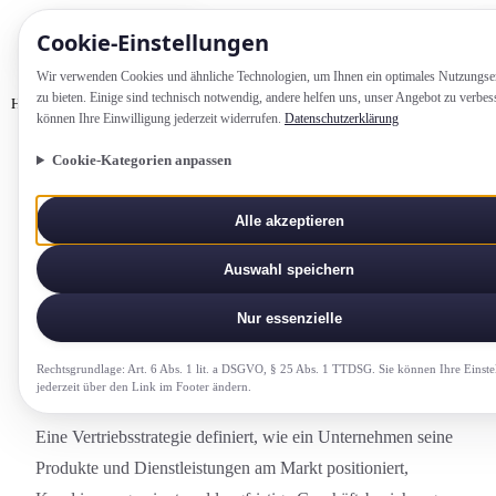
Cookie-Einstellung­en
Wir verwenden Cookies und ähnliche Technologien, um Ihnen ein optimales Nutzungs­e
zu bieten. Einige sind technisch notwendig, andere helfen uns, unser Angebot zu verbes
Home
Glossar
Vertriebsstrategie
können Ihre Einwilligung jederzeit widerrufen.
Datenschutzerklärung
Cookie-Kategorien anpassen
VERTRIEB-UND-VERHANDLUNG
Alle akzeptieren
Vertriebsstrategie
Auswahl speichern
Langfristiger Plan zur systematischen
Marktbearbeitung, Kundengewinnung und
Nur essenzielle
Umsatzsteigerung.
Rechtsgrundlage: Art. 6 Abs. 1 lit. a DSGVO, § 25 Abs. 1 TTDSG. Sie können Ihre Einste
jederzeit über den Link im Footer ändern.
Eine Vertriebsstrategie definiert, wie ein Unternehmen seine
Produkte und Dienstleistung­en am Markt position­iert,