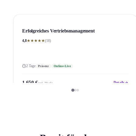
Erfolgreiches Vertriebs­management
4,8
(18)
2 Tage
Präsenz
Online-Live
1.650 €
Details
zzgl. MwSt.