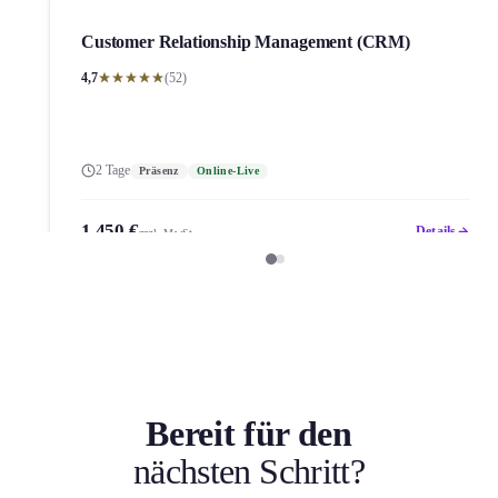
Customer Relations­hip Management (CRM)
4,7
(52)
2 Tage
Präsenz
Online-Live
1.450 €
Details
zzgl. MwSt.
Bereit für den
nächsten Schritt?