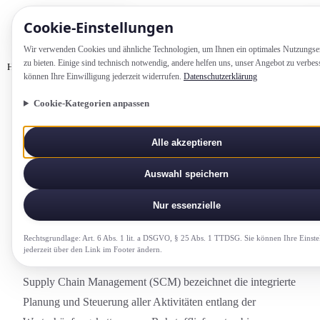
Cookie-Einstellung­en
Wir verwenden Cookies und ähnliche Technologien, um Ihnen ein optimales Nutzungs­e
zu bieten. Einige sind technisch notwendig, andere helfen uns, unser Angebot zu verbes
Home
Glossar
Supply Chain Management
können Ihre Einwilligung jederzeit widerrufen.
Datenschutzerklärung
Cookie-Kategorien anpassen
EINKAUF-UND-SUPPLY-CHAIN
Alle akzeptieren
Supply Chain Management
Auswahl speichern
Ganzheit­liche Steuerung aller Waren-, Information­s-
und Geldflüsse entlang der gesamten
Nur essenzielle
Wertschöpfungs­kette.
Rechtsgrundlage: Art. 6 Abs. 1 lit. a DSGVO, § 25 Abs. 1 TTDSG. Sie können Ihre Einste
jederzeit über den Link im Footer ändern.
Supply Chain Management (SCM) bezeichnet die integrierte
Planung und Steuerung aller Aktivitäten entlang der