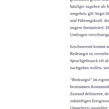
häufiger
zugeben
als 
umgehen, gilt Angst f
und Führungs­kraft, d
ungern thematisiert. D
Umfragen verschweigen
Erschwerend kommt auße
Redeangst zu verstehe
Sprachgebrauch oft al
nachgehen wollen, wie
“Redeangst” im eigentl
bestimmten Kommunikati
Zustand definieren, d
zukünftigen Ereigniss­
Umweltreiz ausgelöst: 