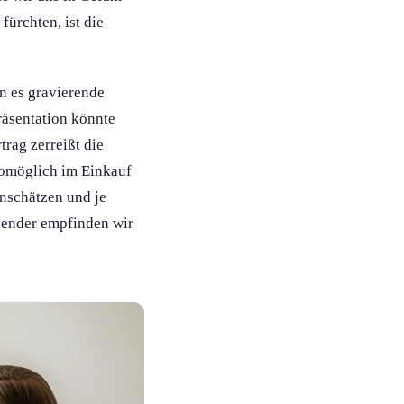
fürchten, ist die
en es gravierende
räsentation könnte
rag zerreißt die
womöglich im Einkauf
inschätzen und je
ößender empfinden wir