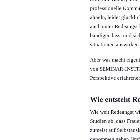
professionelle Kommun
ähneln, leidet glückli
auch unter Redeangst i
bändigen lässt und si
situation­en auswirken
Aber was macht eigent
von SEMINAR-INSTITUT
Perspektive erfahrener
Wie entsteht Re
Wie weit Redeangst wirk
Studien ab, dass Frau
zumeist auf Selbstaus
genommen geben Umfrag