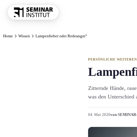
THEMENKRE
Home
Wissen
Lampenfieber oder Redeangst?
Führung und 
Kommunikatio
Vertrieb und 
PERSÖNLICHE WEITERE
KI und Digit
Lampenfi
Projekt und 
Marketing
Zitternde Hände, rau
was den Unterschied 
Personal und 
Finanzen Con
04. Mai 2026
von SEMINAR
Einkauf und 
Alle Themen