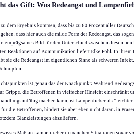
t das Gift: Was Redeangst und Lampenfie
u dem Ergebnis kommen, dass bis zu 80 Prozent aller Deutsch
zugehen, dass hier auch die milde Form der Redeangst, das soge
 Ein einprägsames Bild für den Unterschied zwischen diesen bei
en Reaktionen auf Kommunikation liefert Elke Pohl. In ihrem
bt sie die Redeangst im eigentlichen Sinne als schweren Infek
 Schnupfen.
ichtspunkten ist genau das der Knackpunkt: Während Redeangst
r Grippe, die Betroffenen in vielfacher Hinsicht einschränkt 
g handlungs­unfähig machen kann, ist Lampenfieber als “leichte
ür die Betroffenen, hindert sie aber eben nicht daran, in Präsen
otzdem Glanzleistung­en abzuliefern.
gewisses Maß an Lampenfieber in manchen Situationen sogar von