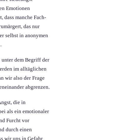
ren Emotionen
rt, dass manche Fach-
rumärgert, das nur
ber selbst in anonymen
.
 unter dem Begriff der
erden im alltäglichen
n wir also der Frage
geneinander abgrenzen.
ngst, die in
bei als ein emotionaler
nd Furcht vor
and durch einen
ss wir uns in Gefahr