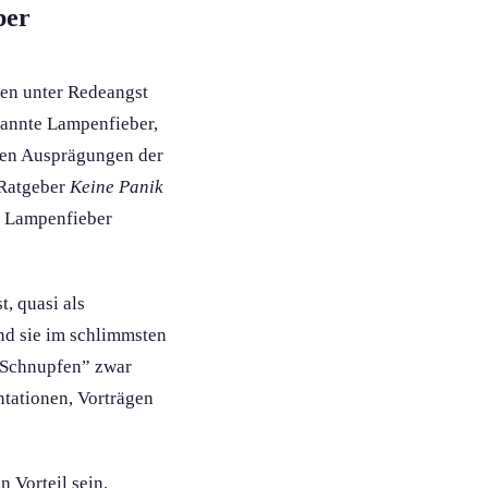
ber
en unter Redeangst
nannte Lampenfieber,
den Ausprägung­en der
 Ratgeber
Keine Panik
t, Lampenfieber
, quasi als
und sie im schlimmsten
r Schnupfen” zwar
tation­en, Vorträgen
 Vorteil sein.