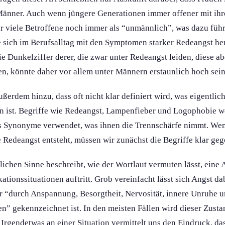
Männer. Auch wenn jüngere Generation­en immer offener mit ih
ür viele Betroffene noch immer als “unmännlich”, was dazu füh
ie sich im Berufsalltag mit den Symptomen starker Redeangst he
ie Dunkelziffer derer, die zwar unter Redeangst leiden, diese a
, könnte daher vor allem unter Männern erstaunlich hoch sein
rdem hinzu, dass oft nicht klar definiert wird, was eigentlich
n ist. Begriffe wie Redeangst, Lampenfieber und Logophobie w
s Synonyme verwendet, was ihnen die Trennschärfe nimmt. Wen
 Redeangst entsteht, müssen wir zunächst die Begriffe klar ge
ichen Sinne beschreibt, wie der Wortlaut vermuten lässt, eine A
ons­situation­en auftritt. Grob vereinfacht lässt sich Angst da
er “durch Anspannung, Besorgtheit, Nervosität, innere Unruhe u
en” gekennzeichnet ist. In den meisten Fällen wird dieser Zust
Irgendetwas an einer Situation vermittelt uns den Eindruck, da