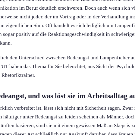
ikation im Beruf deutlich erschweren. Doch auch wenn sich v
cherweise nicht jeder, der im Vortrag oder in der Verhandlung in
m eigentlichen Sinn. Oft handelt es sich lediglich um Lampenfie
ch sogar positiv auf die Reaktions­geschwindigkeit in schwieri
 kann.
lich den Unterschied zwischen Redeangst und Lampenfieber au
 haben das Thema für Sie beleuchtet, aus Sicht der Psycholo
 Rhetoriktrainer.
deangst, und was löst sie im Arbeitsalltag a
lich verbreitet ist, lässt sich nicht mit Sicherheit sagen. Zwar 
en häufiger unter Redeangst zu leiden scheinen als Männer, do
künften basieren, sind sie mit einem gewissen Maß an Skepsis z
en dieser Art schließlich nur Auskunft darüber, dass Frauen 