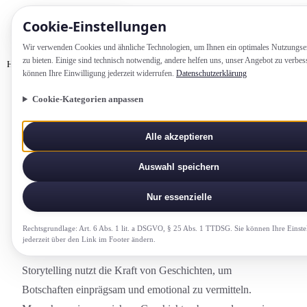
Cookie-Einstellung­en
Wir verwenden Cookies und ähnliche Technologien, um Ihnen ein optimales Nutzungs­e
zu bieten. Einige sind technisch notwendig, andere helfen uns, unser Angebot zu verbes
Home
Glossar
Storytelling
können Ihre Einwilligung jederzeit widerrufen.
Datenschutzerklärung
Cookie-Kategorien anpassen
KOMMUNIKATION-UND-PERSOENLICHKEIT
Alle akzeptieren
Storytelling
Auswahl speichern
Strategischer Einsatz von Geschichten in der
Unternehmens­kommunikation zur Vermittlung von
Nur essenzielle
Botschaften und Werten.
Rechtsgrundlage: Art. 6 Abs. 1 lit. a DSGVO, § 25 Abs. 1 TTDSG. Sie können Ihre Einste
jederzeit über den Link im Footer ändern.
Storytelling nutzt die Kraft von Geschichten, um
Botschaften einprägsam und emotional zu vermitteln.