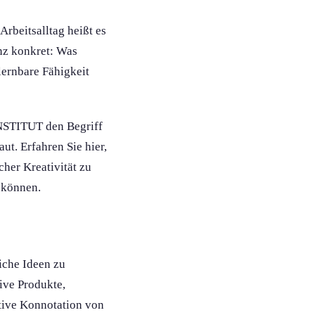
rbeitsalltag heißt es
anz konkret: Was
lernbare Fähigkeit
INSTITUT den Begriff
t. Erfahren Sie hier,
cher Kreativität zu
 können.
liche Ideen zu
ive Produkte,
itive Konnotation von