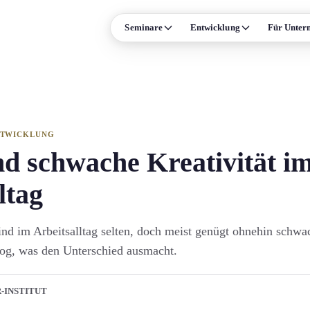
Seminare
Entwicklung
Für Unter
ISE
FORMATE & MEHR
Leadership
Präsenz-Seminare
n und Persönlichkeit
Online-Live-Seminare
Verhandlung
Individual-Coaching
NTWICKLUNG
ale Kompetenz
Alle Formate →
nd schwache Kreativität i
Prozessmanagement
ltag
Termine & Events
Arbeitsrecht
ind im Arbeitsalltag selten, doch meist genügt ohnehin schwac
trolling und Compliance
log, was den Unterschied ausmacht.
Supply Chain
 →
R-INSTITUT