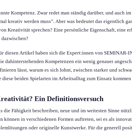
annte Kompetenz. Zwar redet man ständig darüber, und auch im A
 mal kreativ werden muss”. Aber was bedeutet das eigentlich g
on Kreativität sprechen? Eine persönliche Eigenschaft, eine er
s dazwischen?
Für diesen Artikel haben sich die Expert:innen von SEMINAR-
 die dahinterstehenden Kompetenzen ein wenig genauer angeschau
efinieren lässt, warum es sich lohnt, zwischen starker und schwa
e diese beiden Spielarten im Arbeitsalltag zum Einsatz kommen
eativität? Ein Definitions­versuch
 als die Fähigkeit beschreiben, neue und im weitesten Sinne nütz
n können in verschiedenen Formen auftreten, sei es als innovat
lemlösung­en oder originelle Kunstwerke. Für die generell pos