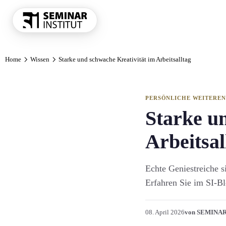
THEMENKRE
Home
Wissen
Starke und schwache Kreativität im Arbeitsalltag
Führung und 
Kommunikatio
Vertrieb und 
PERSÖNLICHE WEITERE
KI und Digit
Starke u
Projekt und 
Arbeitsal
Marketing
Personal und 
Echte Geniestreiche s
Finanzen Con
Erfahren Sie im SI-B
Einkauf und 
Alle Themen
08. April 2026
von SEMINA