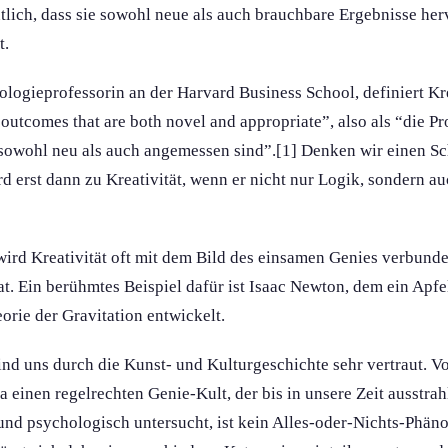
ntlich, dass sie sowohl neue als auch brauchbare Ergebnisse herv
t.
logieprofessorin an der Harvard Business School, definiert Kre
 outcomes that are both novel and appropriate”, also als “die P
 sowohl neu als auch angemessen sind”.[1] Denken wir einen Sch
d erst dann zu Kreativität, wenn er nicht nur Logik, sondern au
wird Kreativität oft mit dem Bild des einsamen Genies verbunden
. Ein berühmtes Beispiel dafür ist Isaac Newton, dem ein Apfel
orie der Gravitation entwickelt.
ind uns durch die Kunst- und Kulturgeschichte sehr vertraut. V
 einen regelrechten Genie-Kult, der bis in unsere Zeit ausstrahl
und psychologisch untersucht, ist kein Alles-oder-Nichts-Phänom