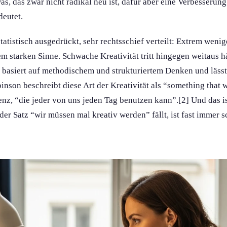
as, das zwar nicht radikal neu ist, dafür aber eine Verbesseru
deutet.
 statistisch ausgedrückt, sehr rechtsschief verteilt: Extrem weni
em starken Sinne. Schwache Kreativität tritt hingegen weitaus h
e basiert auf methodischem und strukturiertem Denken und lässt
binson beschreibt diese Art der Kreativität als “something that 
nz, “die jeder von uns jeden Tag benutzen kann”.[2] Und das is
der Satz “wir müssen mal kreativ werden” fällt, ist fast immer 