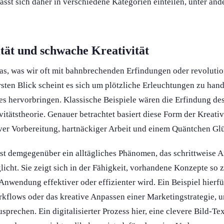
sst sich daher in verschiedene Kategorien einteilen, unter and
tät und schwache Kreativität
 das, was wir oft mit bahnbrechenden Erfindungen oder revolutio
rsten Blick scheint es sich um plötzliche Erleuchtung­en zu hand
s hervorbringen. Klassische Beispiele wären die Erfindung des 
itäts­theorie. Genauer betrachtet basiert diese Form der Kreativ
iver Vorbereitung, hartnäckiger Arbeit und einem Quäntchen Gl
ist demgegenüber ein alltägliches Phänomen, das schrittweise
icht. Sie zeigt sich in der Fähigkeit, vorhandene Konzepte so
Anwendung effektiver oder effizienter wird. Ein Beispiel hierf
kflows oder das kreative Anpassen einer Marketingstrategie, u
sprechen. Ein digitalisierter Prozess hier, eine clevere Bild-T