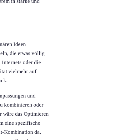
erem in starke und
n­ären Ideen
eln, die etwas völlig
Internets oder die
ität vielmehr auf
ück.
 Anpassungen und
 zu kombinieren oder
ür wäre das Optimieren
m eine spezifische
ext-Kombination da,