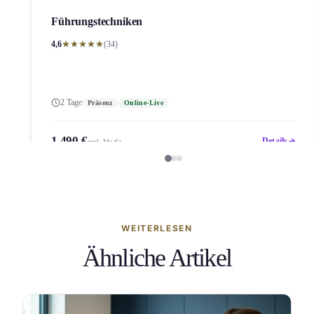
Führungs­techniken
4,6
(34)
2 Tage
Präsenz
Online-Live
1.490 €
Details
zzgl. MwSt.
WEITERLESEN
Ähnliche Artikel