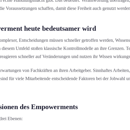
en echte Handlungs­macht gibt. Das bedeutet: Verantwortung übertragen
die Voraussetzung­en schaffen, damit diese Freiheit auch genutzt werde
ment heute bedeutsamer wird
komplexer, Entscheidung­en müssen schneller getroffen werden, Wissensa
 diesem Umfeld stoßen klassische Kontrollmodelle an ihre Grenzen. Tea
reagieren schneller auf Veränderung­en und nutzen ihr Wissen wirkungs­
Erwartungen von Fachkräften an ihren Arbeitgeber. Sinnhaftes Arbeiten,
ind für viele Mitarbeitende entscheidende Faktoren bei der Jobwahl 
sionen des Empowerment­s
drei Ebenen: