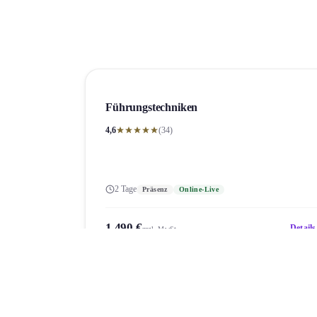
Führungs­techniken
4,6
(34)
2 Tage
Präsenz
Online-Live
1.490 €
Details
zzgl. MwSt.