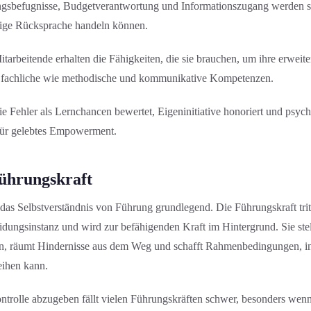
s­befugniss­e, Budgetverantwortung und Informations­zugang werden so
dige Rücksprache handeln können.
tarbeitende erhalten die Fähigkeit­en, die sie brauchen, um ihre erweit
t fachliche wie methodische und kommunikative Kompetenzen.
ie Fehler als Lernchancen bewertet, Eigeninitiative honoriert und psych
e für gelebtes Empowerment.
ührungs­kraft
s Selbstverständnis von Führung grundlegend. Die Führungs­kraft trit
dungs­instanz und wird zur befähigenden Kraft im Hintergrund. Sie stel
n, räumt Hindernisse aus dem Weg und schafft Rahmenbedingung­en, i
ihen kann.
ontrolle abzugeben fällt vielen Führungs­kräften schwer, besonders wen