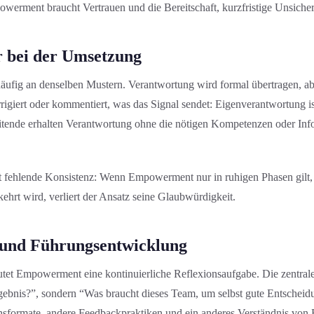
werment braucht Vertrauen und die Bereitschaft, kurzfristige Unsicherhe
r bei der Umsetzung
ufig an denselben Mustern. Verantwortung wird formal übertragen, ab
giert oder komment­iert, was das Signal sendet: Eigenverantwortung ist
tende erhalten Verantwortung ohne die nötigen Kompetenzen oder Info
st fehlende Konsistenz: Wenn Empowerment nur in ruhigen Phasen gilt, a
ehrt wird, verliert der Ansatz seine Glaubwürdigkeit.
nd Führungs­entwicklung
utet Empowerment eine kontinuierliche Reflexionsaufgabe. Die zentrale
rgebnis?”, sondern “Was braucht dieses Team, um selbst gute Entscheidu
hsformate, andere Feedbackpraktiken und ein anderes Verständnis von F