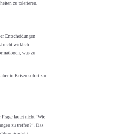
it­en zu tolerieren.
er Entscheidung­en
 nicht wirklich
rmation­en, was zu
ber in Krisen sofort zur
 Frage lautet nicht “Wie
ng­en zu treffen?”. Das
ührungs­erfolg.