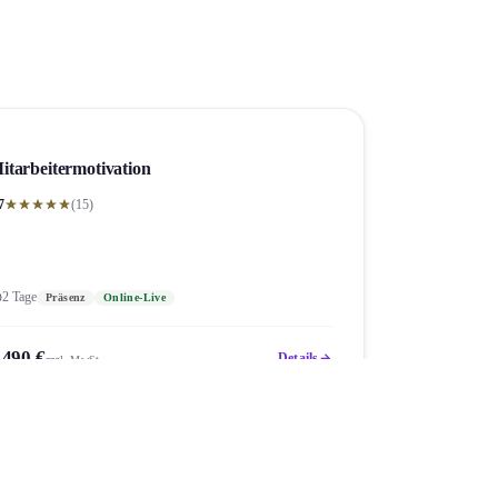
itarbeitermotivation
7
(15)
2 Tage
Präsenz
Online-Live
.490 €
Details
zzgl. MwSt.