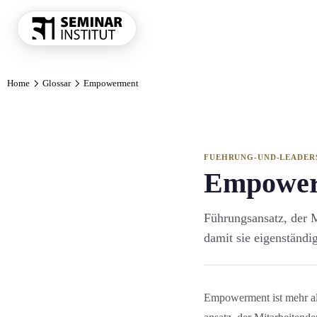
THEMENKRE
Home
Glossar
Empowerment
Führung und 
Kommunikatio
Vertrieb und 
KI und Digit
FUEHRUNG-UND-LEADER
Empowe
Projekt und 
Marketing
Führungs­ansatz, der 
Personal und 
damit sie eigenständ
Finanzen Con
Einkauf und 
Alle Themen
Empowerment ist mehr als