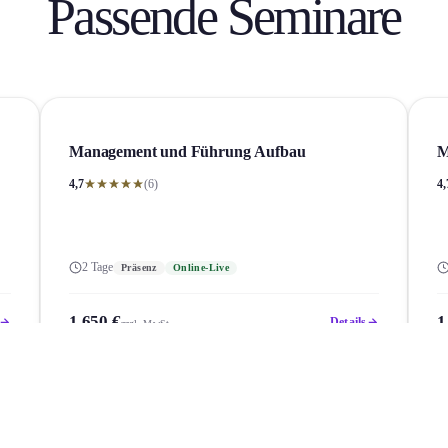
Passende Seminare
Management und Führung Aufbau
M
4,7
(6)
4,
2 Tage
Präsenz
Online-Live
1.650 €
1
Details
zzgl. MwSt.