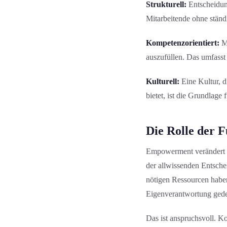
Strukturell:
Entscheidung
Mitarbeitende ohne stän
Kompetenzorientiert:
Mi
auszufüllen. Das umfass
Kulturell:
Eine Kultur, d
bietet, ist die Grundlag
Die Rolle der F
Empowerment verändert da
der allwissenden Entschei
nötigen Ressourcen habe
Eigenverantwortung gede
Das ist anspruchsvoll. K