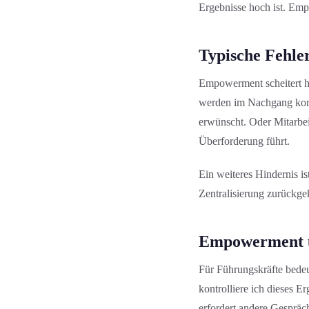
Ergebnisse hoch ist. Empo
Typische Fehle
Empowerment scheitert hä
werden im Nachgang korri
erwünscht. Oder Mitarbei
Überforderung führt.
Ein weiteres Hindernis i
Zentralisierung zurückgek
Empowerment u
Für Führungs­kräfte bede
kontrolliere ich dieses E
erfordert andere Gespräc