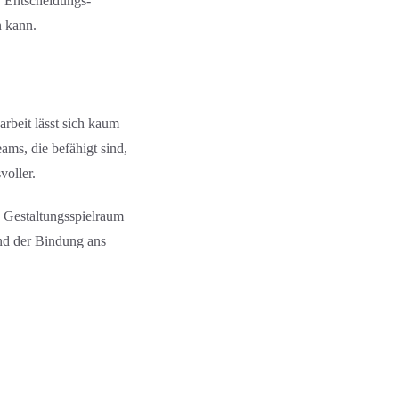
, Entscheidungs­
n kann.
rbeit lässt sich kaum
ms, die befähigt sind,
voller.
 Gestaltungs­spielraum
und der Bindung ans