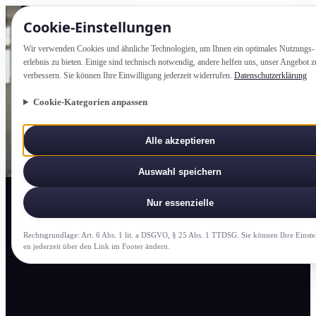
Cookie-Einstellung­en
Wir verwenden Cookies und ähnliche Technologien, um Ihnen ein optimales Nutzungs­
erlebnis zu bieten. Einige sind technisch notwendig, andere helfen uns, unser Angebot z
verbessern. Sie können Ihre Einwilligung jederzeit widerrufen.
Datenschutzerklärung
Cookie-Kategorien anpassen
Alle akzeptieren
Auswahl speichern
Nur essenzielle
Rechtsgrundlage: Art. 6 Abs. 1 lit. a DSGVO, § 25 Abs. 1 TTDSG. Sie können Ihre Einste
en jederzeit über den Link im Footer ändern.