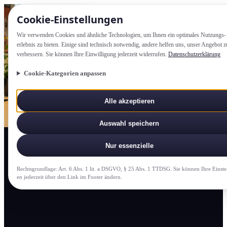
Cookie-Einstellung­en
Wir verwenden Cookies und ähnliche Technologien, um Ihnen ein optimales Nutzungs­
erlebnis zu bieten. Einige sind technisch notwendig, andere helfen uns, unser Angebot z
verbessern. Sie können Ihre Einwilligung jederzeit widerrufen.
Datenschutzerklärung
Cookie-Kategorien anpassen
Alle akzeptieren
Auswahl speichern
Nur essenzielle
Rechtsgrundlage: Art. 6 Abs. 1 lit. a DSGVO, § 25 Abs. 1 TTDSG. Sie können Ihre Einste
en jederzeit über den Link im Footer ändern.