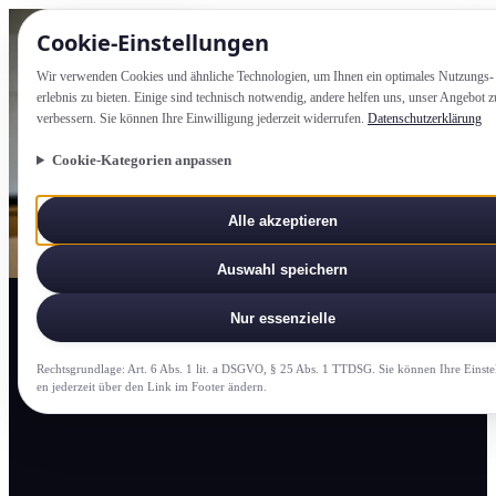
Cookie-Einstellung­en
Wir verwenden Cookies und ähnliche Technologien, um Ihnen ein optimales Nutzungs­
erlebnis zu bieten. Einige sind technisch notwendig, andere helfen uns, unser Angebot z
verbessern. Sie können Ihre Einwilligung jederzeit widerrufen.
Datenschutzerklärung
Cookie-Kategorien anpassen
Alle akzeptieren
Auswahl speichern
Nur essenzielle
Rechtsgrundlage: Art. 6 Abs. 1 lit. a DSGVO, § 25 Abs. 1 TTDSG. Sie können Ihre Einste
en jederzeit über den Link im Footer ändern.