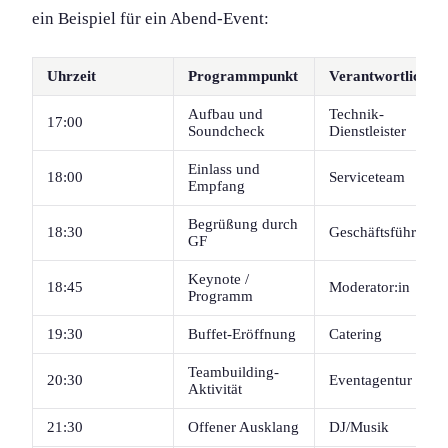
ein Beispiel für ein Abend-Event:
Uhrzeit
Programmpunkt
Verantwortlich
Aufbau und
Technik-
17:00
Soundcheck
Dienstleister
Einlass und
18:00
Serviceteam
Empfang
Begrüßung durch
18:30
Geschäftsführung
GF
Keynote /
18:45
Moderator:in
Programm
19:30
Buffet-Eröffnung
Catering
Teambuilding-
20:30
Eventagentur
Aktivität
21:30
Offener Ausklang
DJ/Musik