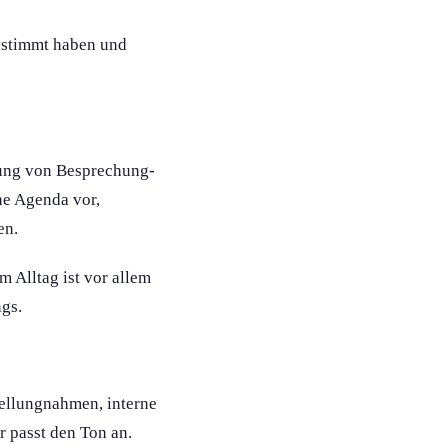
estimmt haben und
itung von Besprechung­
ne Agenda vor,
en.
m Alltag ist vor allem
ngs.
tellung­nahmen, interne
r passt den Ton an.