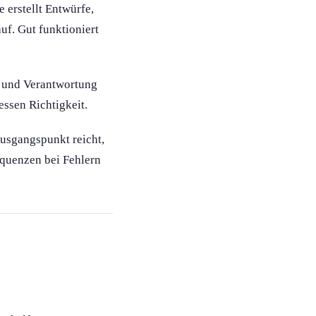
 erstellt Entwürfe,
f. Gut funktion­iert
n und Verantwortung
essen Richtigkeit.
Ausgangspunkt reicht,
equenzen bei Fehlern