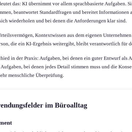
eutet das: KI übernimmt vor allem sprachbasierte Aufgaben. Sie
en, beantwortet Standardfragen und bereitet Information­en au
sich wiederholen und bei denen die Anforderung­en klar sind.
 Urteilsvermögen, Kontextwissen aus dem eigenen Unternehme
rson, die ein KI-Ergebnis weitergibt, bleibt verantwortlich für d
chied in der Praxis: Aufgaben, bei denen ein guter Entwurf als 
I. Aufgaben, bei denen jedes Detail stimmen muss und die Kons
mehr menschliche Überprüfung.
endungs­felder im Büroalltag
ement