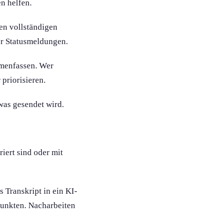
en helfen.
nen vollständigen
r Statusmeldung­en.
mmenfassen. Wer
priorisieren.
was gesendet wird.
iert sind oder mit
s Transkript in ein KI-
Punkten. Nacharbeiten