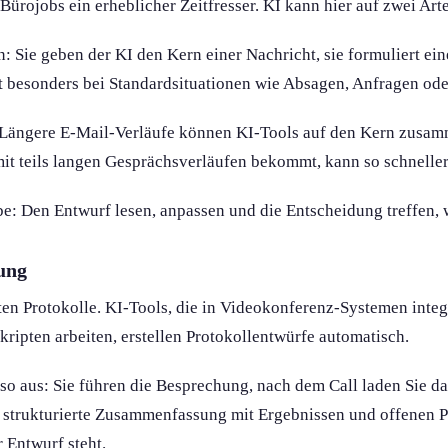
 Bürojobs ein erheblicher Zeitfresser. KI kann hier auf zwei Art
: Sie geben der KI den Kern einer Nachricht, sie formuliert ei
t besonders bei Standardsituation­en wie Absagen, Anfragen ode
 Längere E-Mail-Verläufe können KI-Tools auf den Kern zusa
mit teils langen Gesprächsverläufen bekommt, kann so schneller 
be: Den Entwurf lesen, anpassen und die Entscheidung treffen, 
lung
en Protokolle. KI-Tools, die in Videokonferenz-Systemen integr
ripten arbeiten, erstellen Protokollentwürfe automatisch.
s so aus: Sie führen die Besprechung, nach dem Call laden Sie da
e strukturierte Zusammenfassung mit Ergebnissen und offenen 
r Entwurf steht.