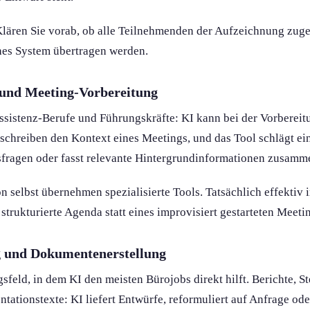
lären Sie vorab, ob alle Teilnehmenden der Aufzeichnung zug
hes System übertragen werden.
 und Meeting-Vorbereitung
Assistenz-Berufe und Führungs­kräfte: KI kann bei der Vorbere
eschreiben den Kontext eines Meetings, und das Tool schlägt ei
sfragen oder fasst relevante Hintergrundinformation­en zusamm
 selbst übernehmen spezialisierte Tools. Tatsächlich effektiv i
 strukturierte Agenda statt eines improvisiert gestarteten Meeti
g und Dokument­enerstellung
­feld, in dem KI den meisten Bürojobs direkt hilft. Berichte, S
ations­texte: KI liefert Entwürfe, reformuliert auf Anfrage ode