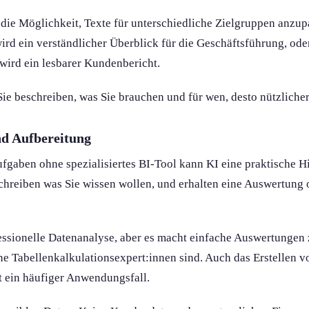
 die Möglichkeit, Texte für unterschiedliche Zielgruppen anzu
ird ein verständlicher Überblick für die Geschäfts­führung, od
wird ein lesbarer Kundenbericht.
Sie beschreiben, was Sie brauchen und für wen, desto nützlicher
nd Aufbereitung
fgaben ohne spezialisiertes BI-Tool kann KI eine praktische Hil
schreiben was Sie wissen wollen, und erhalten eine Auswertung 
essionelle Daten­analyse, aber es macht einfache Auswertung­en
ne Tabellenkalkulations­expert:innen sind. Auch das Erstellen 
 ein häufiger Anwendungs­fall.