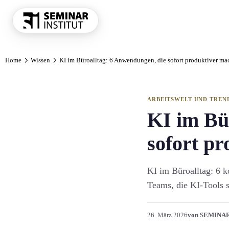
THEMENKRE
Home
Wissen
KI im Büroalltag: 6 Anwendungen, die sofort produktiver m
Führung und 
Kommunikatio
Vertrieb und 
ARBEITSWELT UND TREN
KI und Digit
KI im Bü
Projekt und 
sofort p
Marketing
Personal und 
KI im Büroalltag: 6 k
Finanzen Con
Teams, die KI-Tools s
Einkauf und 
Alle Themen
26. März 2026
von SEMINA