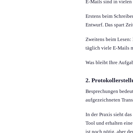
E-Mails sind in vielen
Erstens beim Schreiben
Entwurf. Das spart Zei
Zweitens beim Lesen:
täglich viele E-Mails 
Was bleibt Ihre Aufga
2. Protokollerstel
Besprechung­en bedeut
aufgezeichneten Transk
In der Praxis sieht da
Tool und erhalten ein
ist noch nötig, aber de