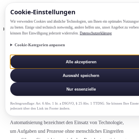
Cookie-Einstellung­en
Wir verwenden Cookies und ähnliche Technologien, um Ihnen ein optimales Nutzungs­e
zu bieten. Einige sind technisch notwendig, andere helfen uns, unser Angebot zu verbes
Home
Glossar
Automatisierung
können Ihre Einwilligung jederzeit widerrufen.
Datenschutzerklärung
Cookie-Kategorien anpassen
KI-UND-DIGITALE-KOMPETENZ
Alle akzeptieren
Automatisierung
Auswahl speichern
Einsatz von Technologie zur selbstständigen
Ausführung wiederkehrender Prozesse und
Nur essenzielle
Aufgaben ohne menschliches Eingreifen.
Rechtsgrundlage: Art. 6 Abs. 1 lit. a DSGVO, § 25 Abs. 1 TTDSG. Sie können Ihre Einste
jederzeit über den Link im Footer ändern.
Automatisierung bezeichnet den Einsatz von Technologie,
um Aufgaben und Prozesse ohne menschliches Eingreifen