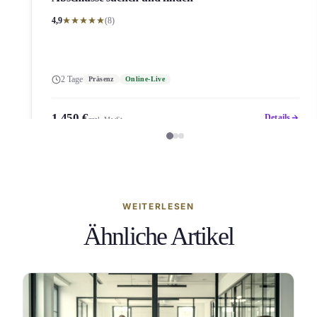
4,9
(8)
2 Tage
Präsenz
Online-Live
1.450 €
Details
zzgl. MwSt.
WEITERLESEN
Ähnliche Artikel