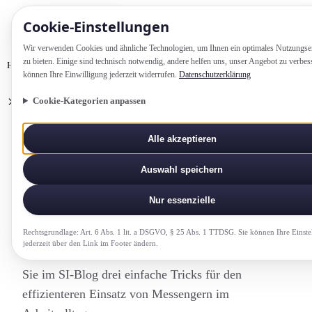
Cookie-Einstellung­en
Wir verwenden Cookies und ähnliche Technologien, um Ihnen ein optimales Nutzungs­e
zu bieten. Einige sind technisch notwendig, andere helfen uns, unser Angebot zu verbes
Home
Wissen
können Ihre Einwilligung jederzeit widerrufen.
Datenschutzerklärung
Digitale Kommunikation per Messenger: So gestalten Sie Firmenchats
Cookie-Kategorien anpassen
effizienter
Alle akzeptieren
KI UND DIGITALE KOMPETENZ
Auswahl speichern
Digitale Kommunikation per
Messenger: So gestalten Sie
Nur essenzielle
Firmenchats effizienter
Rechtsgrundlage: Art. 6 Abs. 1 lit. a DSGVO, § 25 Abs. 1 TTDSG. Sie können Ihre Einste
jederzeit über den Link im Footer ändern.
Chaotische Firmenchats? Nicht mit uns! Entdecken
Sie im SI-Blog drei einfache Tricks für den
effizienteren Einsatz von Messengern im