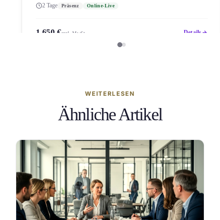
2 Tage
Präsenz
Online-Live
1.650 €
Details
zzgl. MwSt.
WEITERLESEN
Ähnliche Artikel