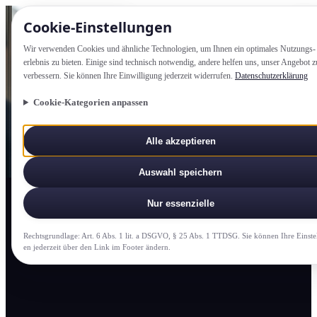
Cookie-Einstellung­en
Wir verwenden Cookies und ähnliche Technologien, um Ihnen ein optimales Nutzungs­
erlebnis zu bieten. Einige sind technisch notwendig, andere helfen uns, unser Angebot z
verbessern. Sie können Ihre Einwilligung jederzeit widerrufen.
Datenschutzerklärung
Cookie-Kategorien anpassen
Alle akzeptieren
Auswahl speichern
Nur essenzielle
Rechtsgrundlage: Art. 6 Abs. 1 lit. a DSGVO, § 25 Abs. 1 TTDSG. Sie können Ihre Einste
en jederzeit über den Link im Footer ändern.