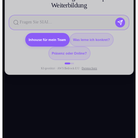
Weiter­bildung
Inhouse für mein Team
Was lerne ich konkret?
Präsenz oder Online?
KI-gestützt · AWS Bedrock EU ·
Datenschutz