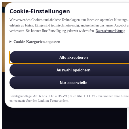
Cookie-Einstellung­en
Wir verwenden Cookies und ähnliche Technologien, um Ihnen ein optimales Nutzungs­
erlebnis zu bieten. Einige sind technisch notwendig, andere helfen uns, unser Angebot z
verbessern. Sie können Ihre Einwilligung jederzeit widerrufen.
Datenschutzerklärung
Cookie-Kategorien anpassen
Alle akzeptieren
Auswahl speichern
Nur essenzielle
Rechtsgrundlage: Art. 6 Abs. 1 lit. a DSGVO, § 25 Abs. 1 TTDSG. Sie können Ihre Einste
en jederzeit über den Link im Footer ändern.