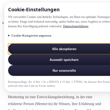
Cookie-Einstellung­en
Wir verwenden Cookies und ähnliche Technologien, um Ihnen ein optimales Nutzungs­e
zu bieten. Einige sind technisch notwendig, andere helfen uns, unser Angebot zu verbes
Home
Glossar
Mentoring
können Ihre Einwilligung jederzeit widerrufen.
Datenschutzerklärung
Cookie-Kategorien anpassen
FUEHRUNG-UND-LEADERSHIP
Alle akzeptieren
Mentoring
Auswahl speichern
Beziehung zwischen einer erfahrenen Person
(Mentor:in) und einer weniger erfahrenen Person
Nur essenzielle
(Mentee) zum Wissenstransfer.
Rechtsgrundlage: Art. 6 Abs. 1 lit. a DSGVO, § 25 Abs. 1 TTDSG. Sie können Ihre Einste
jederzeit über den Link im Footer ändern.
Mentoring ist eine Entwicklungs­beziehung, in der eine
erfahrene Person (Mentor:in) ihr Wissen, ihre Erfahrung und