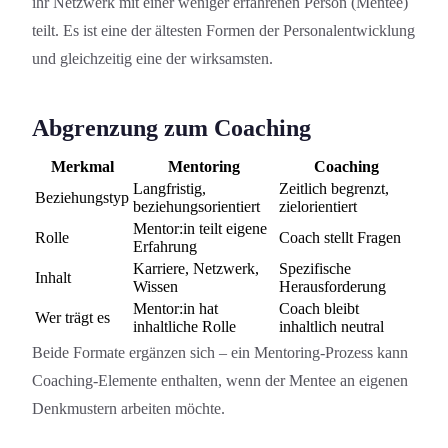
ihr Netzwerk mit einer weniger erfahrenen Person (Mentee)
teilt. Es ist eine der ältesten Formen der Personal­entwicklung
und gleichzeitig eine der wirksamsten.
Abgrenzung zum Coaching
Merkmal
Mentoring
Coaching
Langfristig,
Zeitlich begrenzt,
Beziehungstyp
beziehungsorientiert
zielorientiert
Mentor:in teilt eigene
Rolle
Coach stellt Fragen
Erfahrung
Karriere, Netzwerk,
Spezifische
Inhalt
Wissen
Herausforderung
Mentor:in hat
Coach bleibt
Wer trägt es
inhaltliche Rolle
inhaltlich neutral
Beide Formate ergänzen sich – ein Mentoring-Prozess kann
Coaching-Element­e enthalten, wenn der Mentee an eigenen
Denkmustern arbeiten möchte.