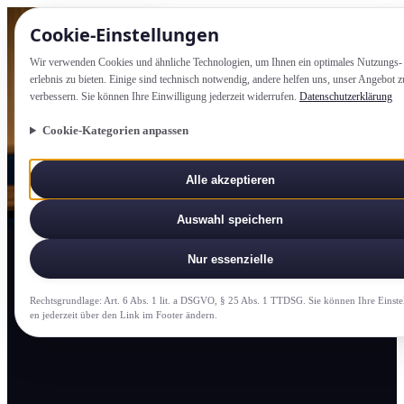
Cookie-Einstellung­en
Wir verwenden Cookies und ähnliche Technologien, um Ihnen ein optimales Nutzungs­
erlebnis zu bieten. Einige sind technisch notwendig, andere helfen uns, unser Angebot z
verbessern. Sie können Ihre Einwilligung jederzeit widerrufen.
Datenschutzerklärung
Cookie-Kategorien anpassen
Alle akzeptieren
Auswahl speichern
Nur essenzielle
Rechtsgrundlage: Art. 6 Abs. 1 lit. a DSGVO, § 25 Abs. 1 TTDSG. Sie können Ihre Einste
en jederzeit über den Link im Footer ändern.