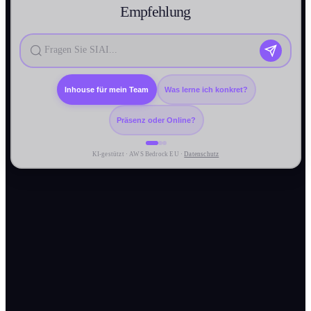
Empfehlung
Inhouse für mein Team
Was lerne ich konkret?
Präsenz oder Online?
KI-gestützt · AWS Bedrock EU ·
Datenschutz