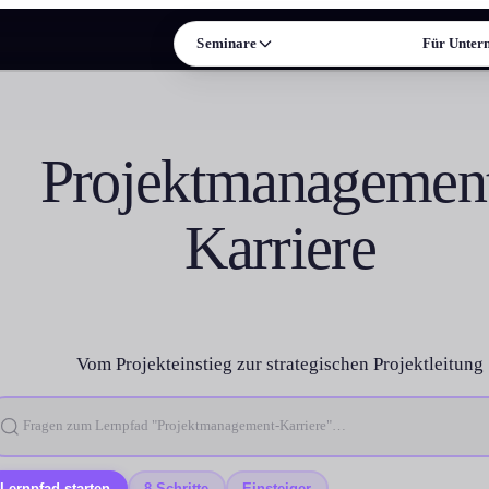
Seminare
Entwicklung
Für Unter
ISE
FORMATE & MEHR
Leadership
Präsenz-Seminare
Projekt­managemen
n und Persönlichkeit
Online-Live-Seminare
Verhandlung
Individual-Coaching
Karriere
ale Kompetenz
Alle Formate →
Prozessmanagement
Termine & Events
Arbeitsrecht
Vom Projekteinstieg zur strategischen Projektleitung
trolling und Compliance
Supply Chain
 →
Lernpfad starten
8 Schritte
Einsteiger