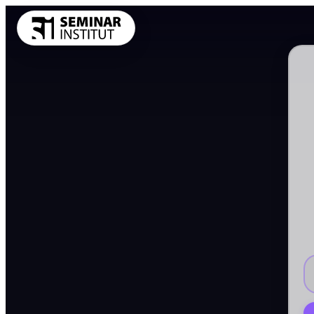
THEMENKRE
Führung und 
Kommunikatio
Vertrieb und 
KI und Digit
Projekt und 
Marketing
Personal und 
Finanzen Con
Einkauf und 
Alle Themen