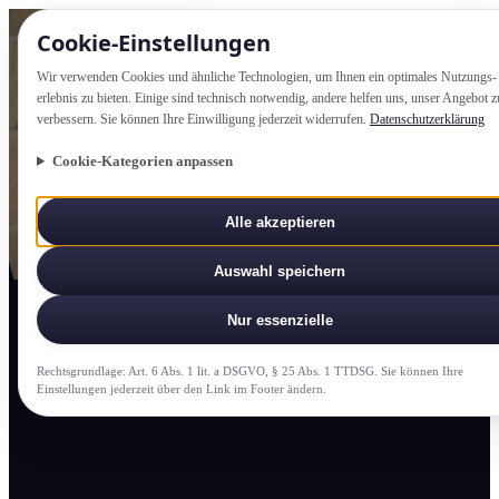
Cookie-Einstellung­en
Wir verwenden Cookies und ähnliche Technologien, um Ihnen ein optimales Nutzungs­
erlebnis zu bieten. Einige sind technisch notwendig, andere helfen uns, unser Angebot z
verbessern. Sie können Ihre Einwilligung jederzeit widerrufen.
Datenschutzerklärung
Cookie-Kategorien anpassen
Alle akzeptieren
Auswahl speichern
Nur essenzielle
Rechtsgrundlage: Art. 6 Abs. 1 lit. a DSGVO, § 25 Abs. 1 TTDSG. Sie können Ihre
Einstellung­en jederzeit über den Link im Footer ändern.