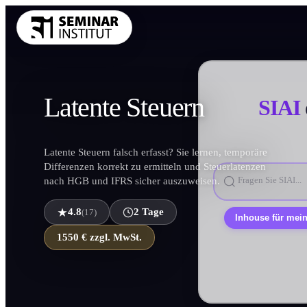
THEMENKRE
Führung und 
Latente
Steuern
SIAI
Kommunikatio
Vertrieb und 
KI und Digit
Latente Steuern falsch erfasst? Sie lernen, temporäre
Differenzen korrekt zu ermitteln und Steuerlatenzen
Projekt und 
nach HGB und IFRS sicher auszuweisen.
Marketing
4.8
2 Tage
(17)
Personal und 
Persönlic
1550 € zzgl. MwSt.
Finanzen Con
Einkauf und 
Alle Themen