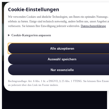
Cookie-Einstellung­en
Wir verwenden Cookies und ähnliche Technologien, um Ihnen ein optimales Nutzungs­
erlebnis zu bieten. Einige sind technisch notwendig, andere helfen uns, unser Angebot z
verbessern. Sie können Ihre Einwilligung jederzeit widerrufen.
Datenschutzerklärung
Cookie-Kategorien anpassen
Alle akzeptieren
Auswahl speichern
Nur essenzielle
Rechtsgrundlage: Art. 6 Abs. 1 lit. a DSGVO, § 25 Abs. 1 TTDSG. Sie können Ihre Einste
en jederzeit über den Link im Footer ändern.