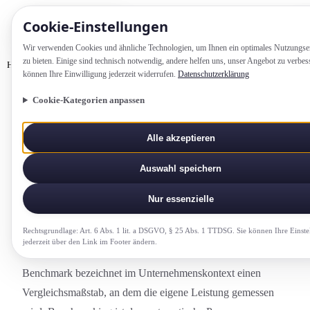
Cookie-Einstellung­en
Wir verwenden Cookies und ähnliche Technologien, um Ihnen ein optimales Nutzungs­e
zu bieten. Einige sind technisch notwendig, andere helfen uns, unser Angebot zu verbes
Home
Glossar
Benchmark
können Ihre Einwilligung jederzeit widerrufen.
Datenschutzerklärung
Cookie-Kategorien anpassen
FINANZEN-CONTROLLING-COMPLIANCE
Alle akzeptieren
Benchmark
Auswahl speichern
Vergleichswert oder Vergleichsprozess, bei dem die
eigene Leistung an internen oder branchenweiten
Nur essenzielle
Referenzgrößen gemessen wird.
Rechtsgrundlage: Art. 6 Abs. 1 lit. a DSGVO, § 25 Abs. 1 TTDSG. Sie können Ihre Einste
jederzeit über den Link im Footer ändern.
Benchmark bezeichnet im Unternehmenskontext einen
Vergleichsmaßstab, an dem die eigene Leistung gemessen