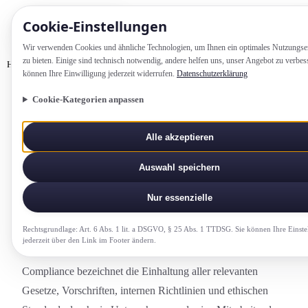
Cookie-Einstellung­en
Wir verwenden Cookies und ähnliche Technologien, um Ihnen ein optimales Nutzungs­e
zu bieten. Einige sind technisch notwendig, andere helfen uns, unser Angebot zu verbes
Home
Glossar
Compliance
können Ihre Einwilligung jederzeit widerrufen.
Datenschutzerklärung
Cookie-Kategorien anpassen
FINANZEN-CONTROLLING-COMPLIANCE
Alle akzeptieren
Compliance
Auswahl speichern
Einhaltung gesetzlicher Vorgaben, interner
Richtlinien und ethischer Standards in
Nur essenzielle
Unternehmen.
Rechtsgrundlage: Art. 6 Abs. 1 lit. a DSGVO, § 25 Abs. 1 TTDSG. Sie können Ihre Einste
jederzeit über den Link im Footer ändern.
Compliance bezeichnet die Einhaltung aller relevanten
Gesetze, Vorschriften, internen Richtlinien und ethischen