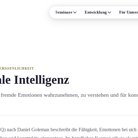
Seminare
Entwicklung
Für Unter
ISE
FORMATE & MEHR
Leadership
Präsenz-Seminare
n und Persönlichkeit
Online-Live-Seminare
Verhandlung
Individual-Coaching
ale Kompetenz
Alle Formate →
ERSOENLICHKEIT
e Intelligenz
Prozessmanagement
Termine & Events
d fremde Emotionen wahrzunehmen, zu verstehen und für kons
Arbeitsrecht
trolling und Compliance
Supply Chain
 →
EQ) nach Daniel Goleman beschreibt die Fähigkeit, Emotionen bei sich