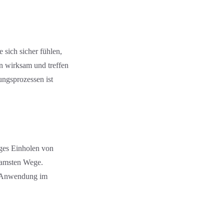
 sich sicher fühlen,
en wirksam und treffen
ngs­prozessen ist
ßiges Einholen von
ksamsten Wege.
r Anwendung im