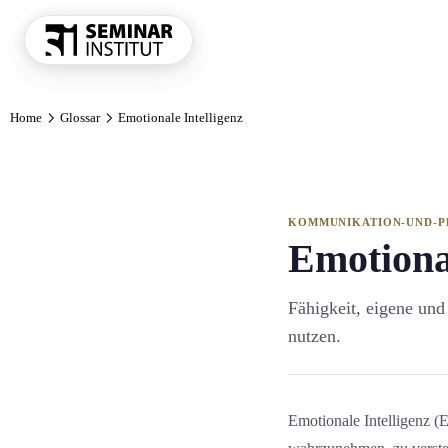
THEMENKRE
Home
Glossar
Emotionale Intelligenz
Führung und 
Kommunikatio
Vertrieb und 
KI und Digit
KOMMUNIKATION-UND-P
Emotional
Projekt und 
Marketing
Fähigkeit, eigene un
Personal und 
nutzen.
Finanzen Con
Einkauf und 
Alle Themen
Emotionale Intelligenz (