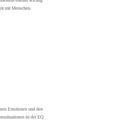
indestens ebenso wichtig
eit mit Menschen.
igenen Emotionen und den
­situation­en ist der EQ