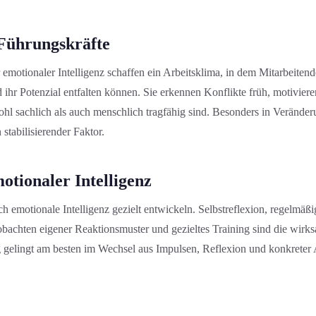
Führungs­kräfte
 emotionaler Intelligenz schaffen ein Arbeitsklima, in dem Mitarbeitende
ihr Potenzial entfalten können. Sie erkennen Konflikte früh, motivier
hl sachlich als auch menschlich tragfähig sind. Besonders in Veränderu
 stabilisierender Faktor.
otionaler Intelligenz
ich emotionale Intelligenz gezielt entwickeln. Selbstreflexion, regelmä
achten eigener Reaktions­muster und gezieltes Training sind die wir
 gelingt am besten im Wechsel aus Impulsen, Reflexion und konkrete