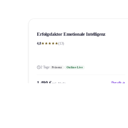
Erfolgsfaktor Emotionale Intelligenz
4,8
(13)
2 Tage
Präsenz
Online-Live
1.490 €
Details
zzgl. MwSt.