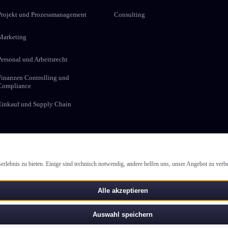
Projekt und Prozessmanagement
Consulting
Marketing
Personal und Arbeitsrecht
Finanzen Controlling und
Compliance
Einkauf und Supply Chain
 Impulse für Ihre Weiter­bildung
lebnis zu bieten. Einige sind technisch notwendig, andere helfen uns, unser Angebot zu verbe
Anm
Alle akzeptieren
me der
Datenschutzerklärung
zu.
Auswahl speichern