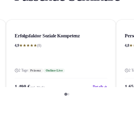
Erfolgsfaktor Soziale Kompetenz
Pers
4,9
(8)
4,8
2 Tage
2 T
Präsenz
Online-Live
1.490 €
1.65
Details
zzgl. MwSt.