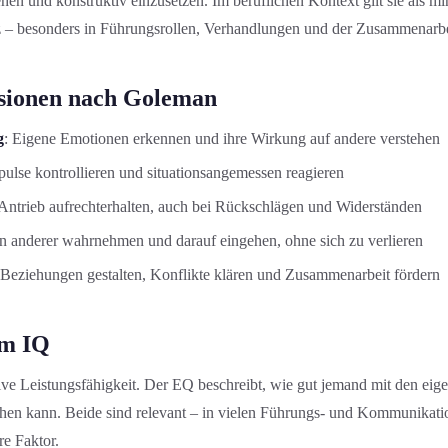
en und konstruktiv einzusetzen. Im beruflichen Kontext gilt sie als m
 – besonders in Führungs­rollen, Verhandlung­en und der Zusammenarb
sionen nach Goleman
g
: Eigene Emotionen erkennen und ihre Wirkung auf andere verstehen
pulse kontrollieren und situationsangemessen reagieren
 Antrieb aufrechterhalten, auch bei Rückschlägen und Widerständen
n anderer wahrnehmen und darauf eingehen, ohne sich zu verlieren
 Beziehungen gestalten, Konflikte klären und Zusammenarbeit fördern
um IQ
ive Leistungs­fähigkeit. Der EQ beschreibt, wie gut jemand mit den e
n kann. Beide sind relevant – in vielen Führungs- und Kommunikations
re Faktor.