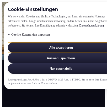
Cookie-Einstellung­en
Wir verwenden Cookies und ähnliche Technologien, um Ihnen ein optimales Nutzungs­
erlebnis zu bieten. Einige sind technisch notwendig, andere helfen uns, unser Angebot z
verbessern. Sie können Ihre Einwilligung jederzeit widerrufen.
Datenschutzerklärung
Cookie-Kategorien anpassen
Alle akzeptieren
Auswahl speichern
Nur essenzielle
Rechtsgrundlage: Art. 6 Abs. 1 lit. a DSGVO, § 25 Abs. 1 TTDSG. Sie können Ihre Einste
en jederzeit über den Link im Footer ändern.