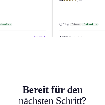
4,8
(34)
2 Tage
line-Live
Präsenz
Online-Live
1.650 €
Details
zzgl. MwSt.
Bereit für den
nächsten Schritt?