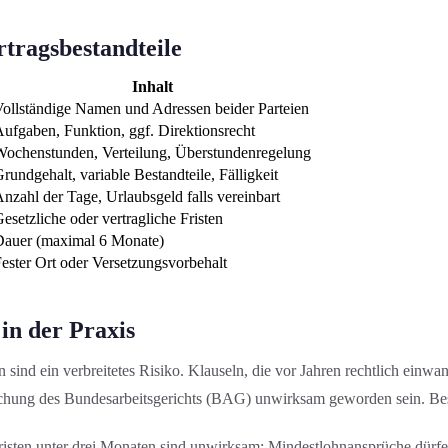
rtragsbestandteile
Inhalt
ollständige Namen und Adressen beider Parteien
ufgaben, Funktion, ggf. Direktionsrecht
ochenstunden, Verteilung, Überstundenregelung
rundgehalt, variable Bestandteile, Fälligkeit
nzahl der Tage, Urlaubsgeld falls vereinbart
esetzliche oder vertragliche Fristen
Dauer (maximal 6 Monate)
ester Ort oder Versetzungsvorbehalt
in der Praxis
n sind ein verbreitetes Risiko. Klauseln, die vor Jahren rechtlich einw
echung des Bundesarbeitsgerichts (BAG) unwirksam geworden sein. Bes
Fristen unter drei Monaten sind unwirksam; Mindestlohnansprüche dürfe