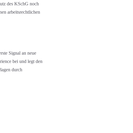
chutz des KSchG noch
nen arbeitsrechtlichen
erste Signal an neue
erience bei und legt den
rlagen durch