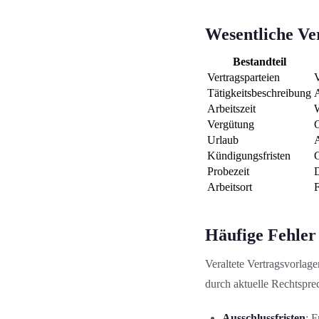
Wesentliche Ve
Bestandteil
Vertragsparteien
V
Tätigkeitsbeschreibung
A
Arbeitszeit
W
Vergütung
G
Urlaub
A
Kündigungsfristen
G
Probezeit
Arbeitsort
F
Häufige Fehler 
Veraltete Vertragsvorlage
durch aktuelle Rechtspr
Ausschlussfristen
: 