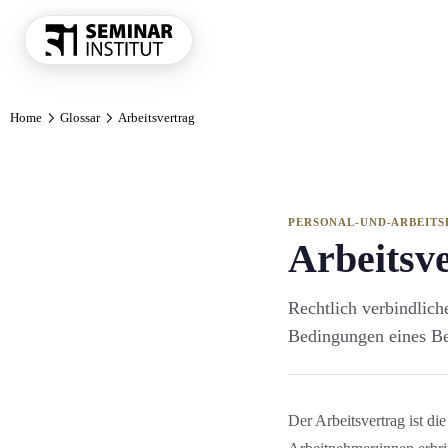
THEMENKRE
Home
Glossar
Arbeitsvertrag
Führung und 
Kommunikatio
Vertrieb und 
KI und Digit
PERSONAL-UND-ARBEITS
Arbeitsv
Projekt und 
Marketing
Rechtlich verbindlich
Personal und 
Bedingungen eines Besc
Finanzen Con
Einkauf und 
Alle Themen
Der Arbeitsvertrag ist di