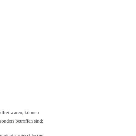
andfrei waren, können
onders betroffen sind:
n nicht ausgeschlossen