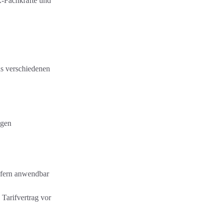
R-Fachkräfte und
aus verschiedenen
ngen
ofern anwendbar
 Tarifvertrag vor