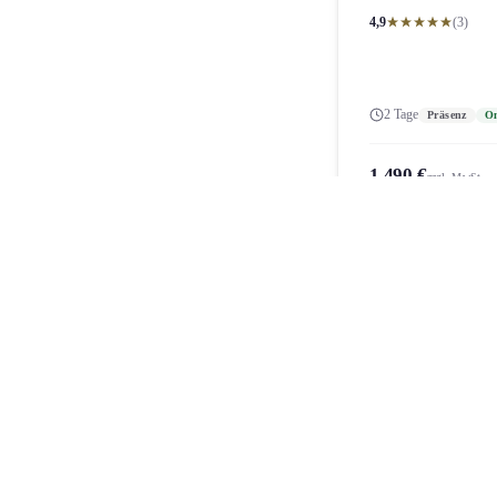
4,9
(3)
2 Tage
Präsenz
On
1.490 €
zzgl. MwSt.