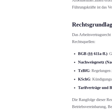
Arbeitnehmer:innen erbr
Führungs­kräfte ist das V
Rechts­grundla
Das Arbeitsvertragsrecht 
Rechtsquellen:
BGB (§§ 611a ff.)
: 
Nachweisgesetz (N
TzBfG
: Regelungen z
KSchG
: Kündigungss
Tarifverträge und 
Die Rangfolge dieser Rech
Betriebsvereinbarung, Be