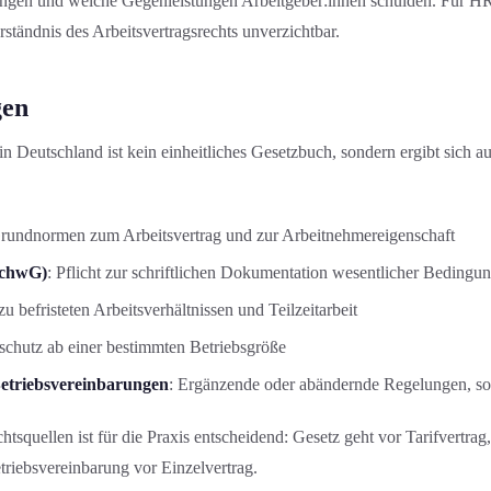
ingen und welche Gegenleistung­en Arbeitgeber:innen schulden. Für H
erständnis des Arbeitsvertragsrechts unverzichtbar.
gen
in Deutschland ist kein einheit­liches Gesetzbuch, sondern ergibt sich 
Grundnormen zum Arbeitsvertrag und zur Arbeitnehmereigenschaft
achwG)
: Pflicht zur schriftlichen Dokumentation wesentlicher Bedingu
u befristeten Arbeitsverhältnissen und Teilzeitarbeit
chutz ab einer bestimmten Betriebsgröße
Betriebsvereinbarungen
: Ergänzende oder abändernde Regelungen, s
tsquellen ist für die Praxis entscheidend: Gesetz geht vor Tarifvertrag,
triebsvereinbarung vor Einzelvertrag.