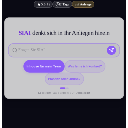
(1)
5.0
2 Tage
auf Anfrage
SIAI
denkt sich in Ihr Anliegen hinein
Inhouse für mein Team
Was lerne ich konkret?
Präsenz oder Online?
KI-gestützt · AWS Bedrock EU ·
Datenschutz