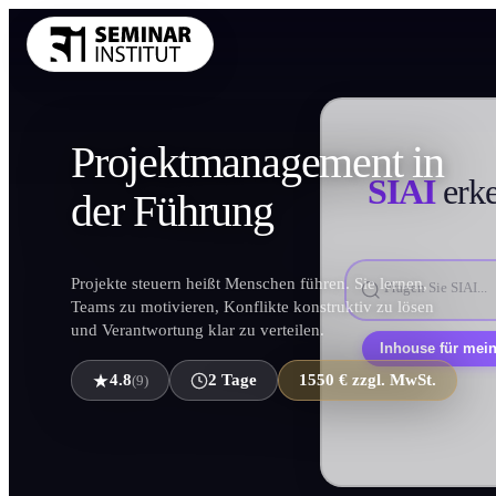
THEMENKRE
Projekt­management in
Führung und 
Kommunikatio
SIAI
erken
der
Führung
Vertrieb und 
KI und Digit
Projekte steuern heißt Menschen führen. Sie lernen,
Projekt und 
Teams zu motivieren, Konflikte konstruktiv zu lösen
Marketing
und Verantwortung klar zu verteilen.
Personal und 
Persönlich
4.8
2 Tage
(9)
Finanzen Con
1550 € zzgl. MwSt.
Einkauf und 
Alle Themen